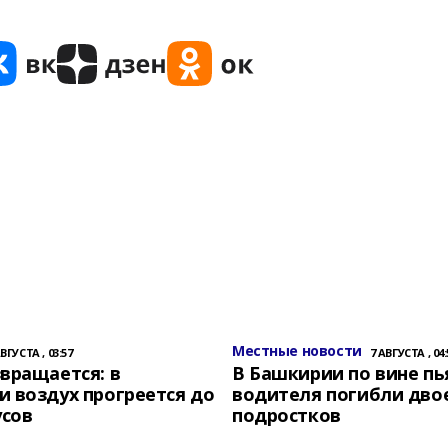
Местные новости
АВГУСТА , 03:57
7 АВГУСТА , 04:
вращается: в
В Башкирии по вине пь
 воздух прогреется до
водителя погибли дво
усов
подростков