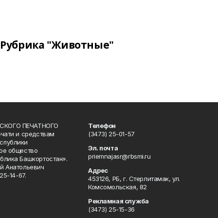
Рубрика "Животные"
СКОГО ПЕЧАТНОГО
Телефон
ечати и средствам
(3473) 25-01-57
спублики
Эл. почта
ое общество
priemnajasr@rbsmi.ru
блика Башкортостан».
й Анатольевич
Адрес
25-14-67.
453126, РБ, г. Стерлитамак, ул.
Комсомольская, 82
Рекламная служба
(3473) 25-15-36