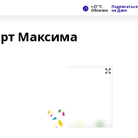
+27 °С
Подписаться
Облачно
на Дзен
ерт Максима