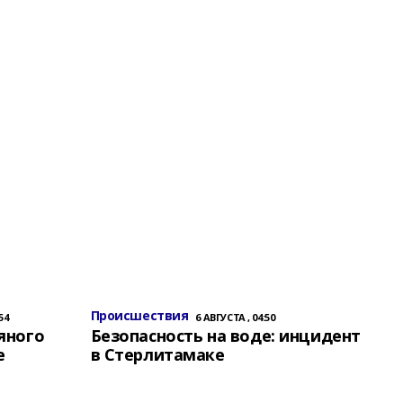
Происшествия
54
6 АВГУСТА , 04:50
яного
Безопасность на воде: инцидент
е
в Стерлитамаке