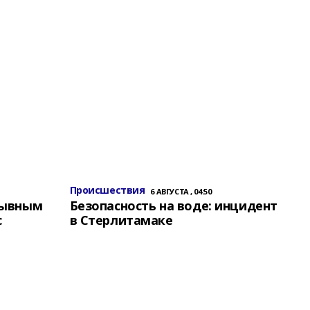
Происшествия
6 АВГУСТА , 04:50
зывным
Безопасность на воде: инцидент
с
в Стерлитамаке