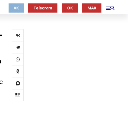
VK
Telegram
OK
MAX
–
а
е