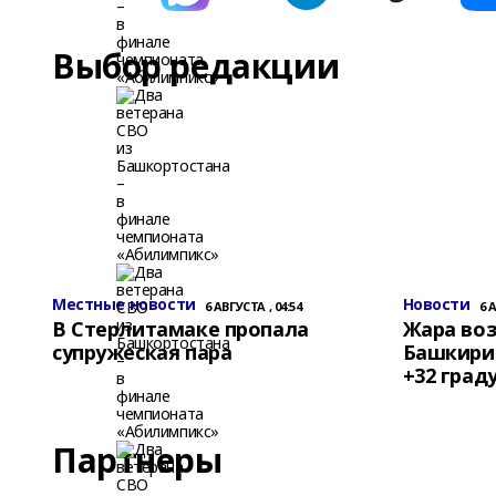
Выбор редакции
Местные новости
Новости
6 АВГУСТА , 04:54
6 
В Стерлитамаке пропала
Жара воз
супружеская пара
Башкирии
+32 град
Партнеры