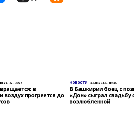
Новости
АВГУСТА , 03:57
3 АВГУСТА , 03:34
вращается: в
В Башкирии боец с по
 воздух прогреется до
«Дон» сыграл свадьбу 
усов
возлюбленной