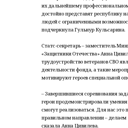
их дальнейшему профессиональном
достойно представят республику на
людей с ограниченными возможност
подчеркнула Гульнур Кульсарина.
Статс-секретарь – заместитель Ми
«Защитники Отечества» Анна Цивиле
трудоустройство ветеранов СВО яв
деятельности фонда, а такие мероп
мотивируют героев специальной оп
– Завершившиеся соревнования зад
герои продемонстрировали умения 
смогут реализоваться. Для нас это 
правильном направлении – делаем то
сказала Анна Цивилева.