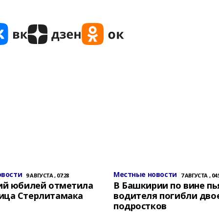
овости
Местные новости
9 АВГУСТА , 07:28
7 АВГУСТА , 04:
ний юбилей отметила
В Башкирии по вине пь
ица Стерлитамака
водителя погибли дво
подростков