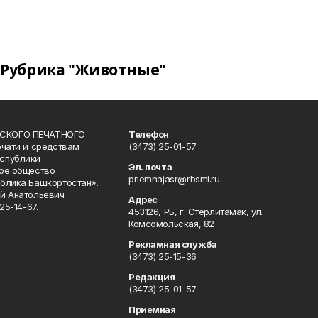
Рубрика "Животные"
СКОГО ПЕЧАТНОГО
Телефон
ечати и средствам
(3473) 25-01-57
спублики
Эл. почта
ое общество
priemnajasr@rbsmi.ru
блика Башкортостан».
й Анатольевич
Адрес
25-14-67.
453126, РБ, г. Стерлитамак, ул.
Комсомольская, 82
Рекламная служба
(3473) 25-15-36
Редакция
(3473) 25-01-57
Приемная