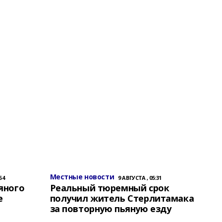
Местные новости
54
9 АВГУСТА , 05:31
яного
Реальный тюремный срок
е
получил житель Стерлитамака
за повторную пьяную езду