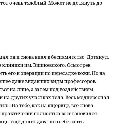
тот очень тяжёлый. Может не дотянуть до
мал он и снова впал в беспамятство. Дотянул.
е клиники им. Вишневского. Осмотрев
ть его к операции по пересадке кожи. Но на
ившее даже видавших виды профессоров.
ься на лице, а затем под воздействием
и на других участках тела. Весь медперсонал
л: «На тебе, как на ящерице, всё снова
он практически полностью восстановился.
ы ещё долго давали о себе знать.