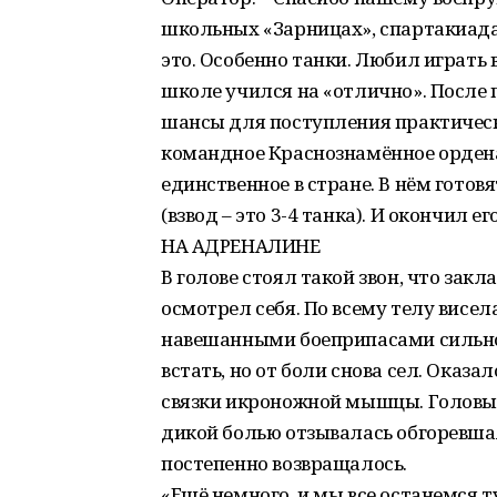
школьных «Зарницах», спартакиадах
это. Особенно танки. Любил играть
школе учился на «отлично». После 
шансы для поступления практически
командное Краснознамённое ордена
единственное в стране. В нём гото
(взвод – это 3-4 танка). И окончил 
НА АДРЕНАЛИНЕ
В голове стоял такой звон, что зак
осмотрел себя. По всему телу висел
навешанными боеприпасами сильно
встать, но от боли снова сел. Оказа
связки икроножной мышцы. Головы 
дикой болью отзывалась обгоревшая
постепенно возвращалось.
«Ещё немного, и мы все останемся ту