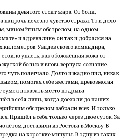
ловины девятого стоит жара. От боли,
а напрочь исчезло чувство страха. То и дело
им, миномётным обстрелом, на одном
мате» и адреналине, он так и добрался на
ёх километров. Увидев своего командира,
 стоило упасть, как обожжённая кожа от
 жуткой болью и вновь вернула сознание.
о чуть полегчало. Долго и жадно пил, никак
языком, помогая себе жестами, превозмогая
же сумел показать место подрыва.
ишёл в себя лишь, когда доехали до наших
рийским обстрелом забрали всех. И только
я. Пришёл в себя только через двое суток. За
молётом доставили из Ростова в Москву. В
зредка на короткие минуты. В одну из таких