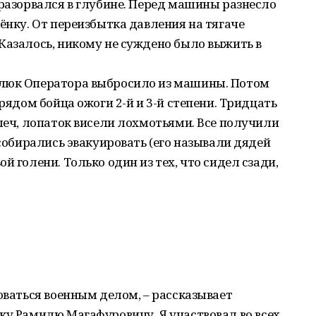
 разорвался в глубине. Перед машины разнесло
ёнку. От переизбытка давления на тягаче
Казалось, никому не суждено было выжить в
 люк Оператора выбросило из машины. Потом
 рядом бойца ожоги 2-й и 3-й степени. Тридцать
плеч, лопаток висели лохмотьями. Все получили
 собирались эвакуировать (его называли дядей
й голени. Только один из тех, что сидел сзади,
оваться военным делом, – рассказывает
ку Рамилю Магафуровичу. Я участвовал во всех