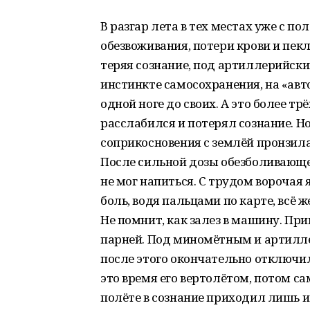
В разгар лета в тех местах уже с по
обезвоживания, потери крови и пекл
теряя сознание, под артиллерийск
инстинкте самосохранения, на «авто
одной ноге до своих. А это более тр
расслабился и потерял сознание. Но
соприкосновения с землёй пронзила
После сильной дозы обезболивающег
не мог напиться. С трудом ворочая 
боль, водя пальцами по карте, всё 
Не помнит, как залез в машину. Пр
парней. Под миномётным и артилле
после этого окончательно отключилс
это время его вертолётом, потом са
полёте в сознание приходил лишь и