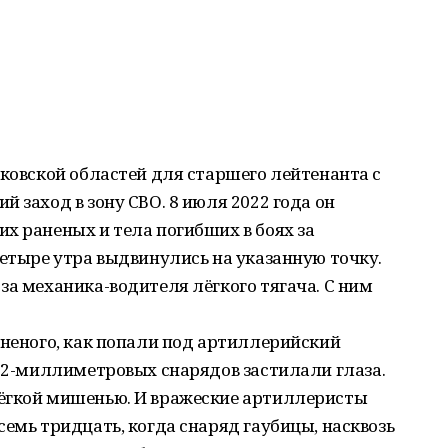
ьковской областей для старшего лейтенанта с
 заход в зону СВО. 8 июля 2022 года он
х раненых и тела погибших в боях за
четыре утра выдвинулись на указанную точку.
за механика-водителя лёгкого тягача. С ним
аненого, как попали под артиллерийский
152-миллиметровых снарядов застилали глаза.
ёгкой мишенью. И вражеские артиллеристы
семь тридцать, когда снаряд гаубицы, насквозь