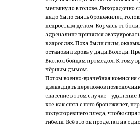
мелькнуло в голове. Лихорадочно 
надо было снять бронежилет, головн
непростым делом. Корчась от боли, 
адреналине принялся эвакуировать
в зарослях. Пока были силы, оказы
остановил кровь у дяди Володи. Пре
Вколол бойцам промедол. К тому в
чёрным дымом.
Потом военно-врачебная комиссия 
двенадцать переломов позвоночник
спасение в этом случае – удаление
кое-как снял с него бронежилет, пе
полусгоревшего пледа, чтобы спрята
гибели. Всё это он проделал на одно