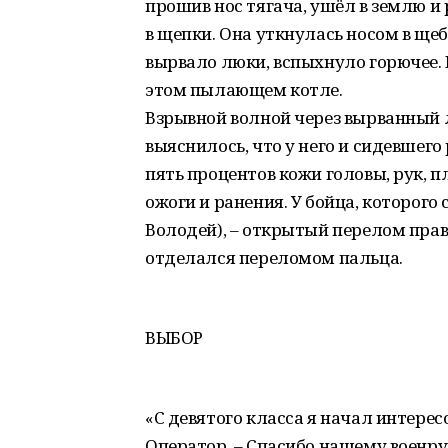
прошив нос тягача, ушёл в землю и
в щепки. Она уткнулась носом в щеб
вырвало люки, вспыхнуло горючее. 
этом пылающем котле.
Взрывной волной через вырванный
выяснилось, что у него и сидевшего
пять процентов кожи головы, рук, 
ожоги и ранения. У бойца, которого
Володей), – открытый перелом право
отделался переломом пальца.
ВЫБОР
«С девятого класса я начал интерес
Оператор. – Спасибо нашему военру