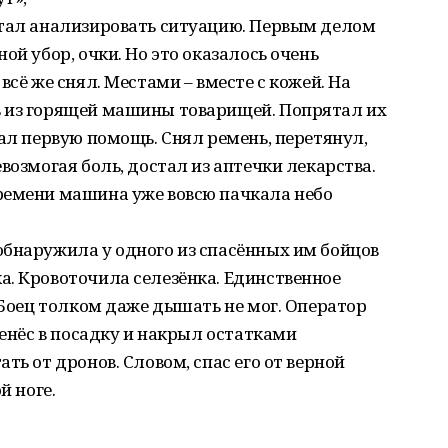
стал анализировать ситуацию. Первым делом
ой убор, очки. Но это оказалось очень
всё же снял. Местами – вместе с кожей. На
 из горящей машины товарищей. Попрятал их
вал первую помощь. Снял ремень, перетянул,
возмогая боль, достал из аптечки лекарства.
ремени машина уже вовсю пачкала небо
обнаружила у одного из спасённых им бойцов
а. Кровоточила селезёнка. Единственное
. Боец толком даже дышать не мог. Оператор
ренёс в посадку и накрыл остатками
ть от дронов. Словом, спас его от верной
й ноге.