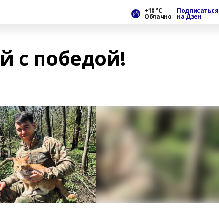
+18 °С
Подписаться
Облачно
на Дзен
й с победой!