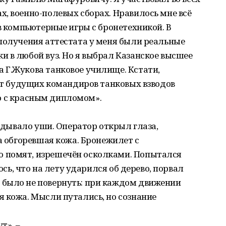
, военно-полевых сборах. Нравилось мне всё
 в компьютерные игры с бронетехникой. В
получения аттестата у меня были реальные
 в любой вуз. Но я выбрал Казанское высшее
 Г.Жукова танковое училище. Кстати,
вят будущих командиров танковых взводов
его с красным дипломом».
ладывало уши. Оператор открыл глаза,
а обгоревшая кожа. Бронежилет с
 помят, изрешечён осколками. Попытался
лось, что на лету ударился об дерево, порвал
было не повернуть: при каждом движении
 кожа. Мысли путались, но сознание
т», –