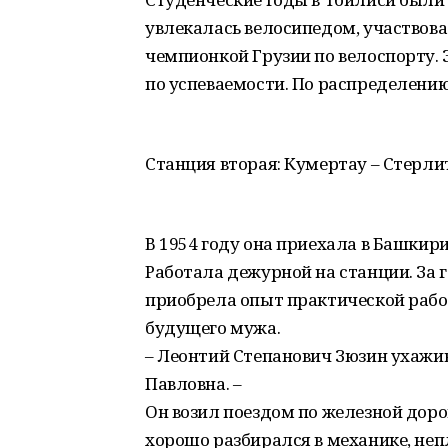
увлекалась велосипедом, участвова
чемпионкой Грузии по велоспорту. 
по успеваемости. По распределению
Станция вторая: Кумертау – Стерл
В 1954 году она приехала в Башкири
Работала дежурной на станции. За г
приобрела опыт практической работ
будущего мужа.
– Леонтий Степанович Зюзин ухажив
Павловна. –
Он возил поездом по железной дор
хорошо разбирался в механике, непл