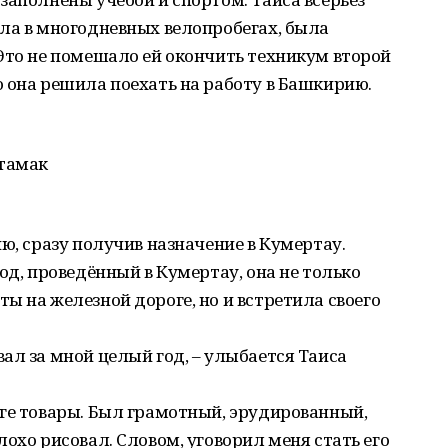
ла в многодневных велопробегах, была
Это не помешало ей окончить техникум второй
 она решила поехать на работу в Башкирию.
итамак
ю, сразу получив назначение в Кумертау.
од, проведённый в Кумертау, она не только
ы на железной дороге, но и встретила своего
ал за мной целый год, – улыбается Таиса
оге товары. Был грамотный, эрудированный,
охо рисовал. Словом, уговорил меня стать его