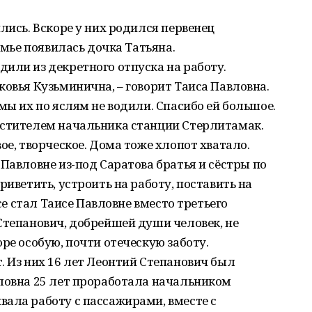
лись. Вскоре у них родился первенец
семье появилась дочка Татьяна.
или из декретного отпуска на работу.
ковья Кузьминична, – говорит Таиса Павловна.
мы их по яслям не водили. Спасибо ей большое.
естителем начальника станции Стерлитамак.
ое, творческое. Дома тоже хлопот хватало.
Павловне из-под Саратова братья и сёстры по
риветить, устроить на работу, поставить на
все стал Таисе Павловне вместо третьего
Степанович, добрейшей души человек, не
ре особую, почти отеческую заботу.
. Из них 16 лет Леонтий Степанович был
вловна 25 лет проработала начальником
ала работу с пассажирами, вместе с