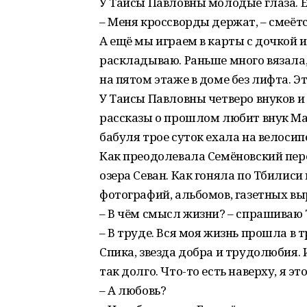
У Таисы Павловны молодые глаза. Е
– Меня кроссворды держат, – смеётся
А ещё мы играем в карты с дочкой и
раскладываю. Раньше много вязала, 
на пятом этаже в доме без лифта. Э
У Таисы Павловны четверо внуков и
рассказы о прошлом любит внук Мак
бабуля трое суток ехала на велосипе
Как преодолевала Семёновский пере
озера Севан. Как гоняла по Тбилиси
фотографий, альбомов, газетных выр
– В чём смысл жизни? – спрашиваю 
– В труде. Вся моя жизнь прошла в т
Спика, звезда добра и трудолюбия. 
так долго. Что-то есть наверху, я эт
– А любовь?