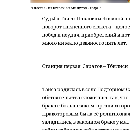
"Счастье - из встреч, из минуток - года..."
Судьба Таисы Павловны Зюзиной п
поворот жизненного сюжета – целое
побед и неудач, приобретений и по
много ни мало девяносто пять лет.
Станция первая: Саратов – Тбилиси
Таиса родилась в селе Подгорном С
обстоятельства сложились так, что 
брака с большевиком, организатор
Правоторовым была её религиозная
заладились, в законном браке у мат
войны забрали к себе сёстры матер