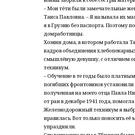
– Мои тёти были замечательные же
Таиса Павловна. – Я называла их м
я в Грузию без паспорта. Поэтому п
домработницы.
Хозяин дома, в котором работала Т
кадров объединения хлебопекарных
смышлёную девушку, с отличием 
техникум.
– Обучение в те годы было платным,
погибших фронтовиков установили л
полученная на моего отца Павла Ни
от ран в декабре 1941 года, помогл
Железнодорожный техникум я выбра
нравилась. Вот только поносить её 
упразднили.
Студенческие годы в Тбилиси были 