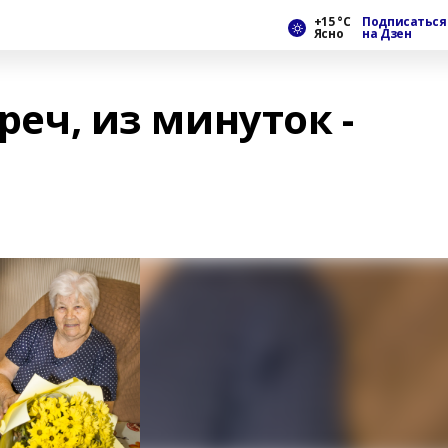
+15 °С
Подписаться
Ясно
на Дзен
треч, из минуток -