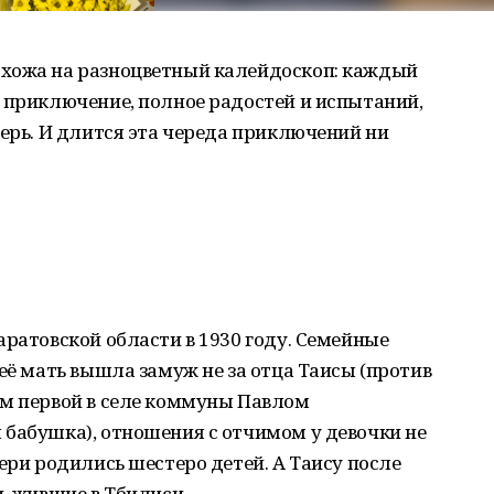
охожа на разноцветный калейдоскоп: каждый
 приключение, полное радостей и испытаний,
терь. И длится эта череда приключений ни
аратовской области в 1930 году. Семейные
её мать вышла замуж не за отца Таисы (против
ом первой в селе коммуны Павлом
 бабушка), отношения с отчимом у девочки не
ери родились шестеро детей. А Таису после
и, жившие в Тбилиси.