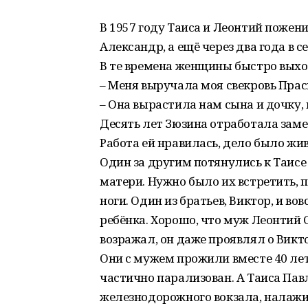
В 1957 году Таиса и Леонтий пожени
Александр, а ещё через два года в 
В те времена женщины быстро выход
– Меня выручала моя свекровь Прас
– Она вырастила нам сына и дочку, 
Десять лет Зюзина отработала зам
Работа ей нравилась, дело было жив
Один за другим потянулись к Таисе 
матери. Нужно было их встретить, п
ноги. Один из братьев, Виктор, и во
ребёнка. Хорошо, что муж Леонтий 
возражал, он даже проявлял о Викто
Они с мужем прожили вместе 40 лет
частично парализован. А Таиса Па
железнодорожного вокзала, налажив