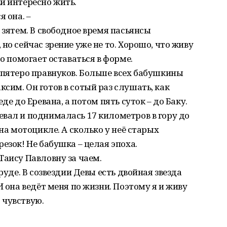
й интересно жить.
 она. –
 зятем. В свободное время пасьянсы
но сейчас зрение уже не то. Хорошо, что живу
то помогает оставаться в форме.
 пятеро правнуков. Больше всех бабушкины
сим. Он готов в сотый раз слушать, как
де до Еревана, а потом пять суток – до Баку.
вал и поднималась 17 километров в гору до
 на мотоцикле. А сколько у неё старых
езок! Не бабушка – целая эпоха.
Таису Павловну за чаем.
руде. В созвездии Девы есть двойная звезда
И она ведёт меня по жизни. Поэтому я и живу
о чувствую.