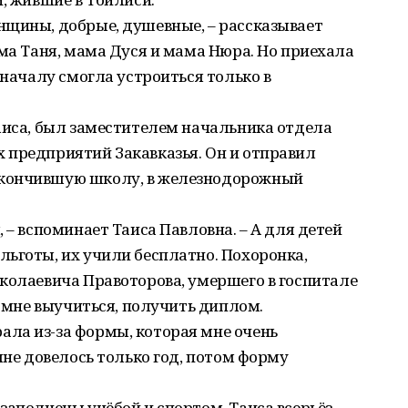
нщины, добрые, душевные, – рассказывает
ама Таня, мама Дуся и мама Нюра. Но приехала
оначалу смогла устроиться только в
аиса, был заместителем начальника отдела
 предприятий Закавказья. Он и отправил
окончившую школу, в железнодорожный
 – вспоминает Таиса Павловна. – А для детей
ьготы, их учили бесплатно. Похоронка,
колаевича Правоторова, умершего в госпитале
а мне выучиться, получить дип­лом.
ла из-за формы, которая мне очень
мне довелось только год, потом форму
заполнены учёбой и спортом. Таиса всерьёз