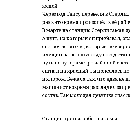
женой.
Через год Таису перевели в Стерли
раз в это время произошёл в её ра
В марте на станцию Стерлитамак д
А путь, на который он прибывал, ок
снегоочистителя, который не воврем
идущий на полном ходу поезд станци
пути полутораметровый слой снега,
сигнал на красный… и понеслась по 
и хлором. Бежала так, что едва не 
машинист вовремя разглядел запр
состав. Так молодая девушка спасла 
Станция третья: работа и семья