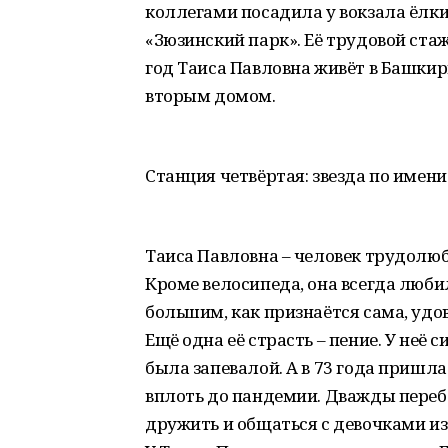
коллегами посадила у вокзала ёлки
«Зюзинский парк». Её трудовой стаж
год Таиса Павловна живёт в Башкири
вторым домом.
Станция четвёртая: звезда по имени
Таиса Павловна – человек трудолю
Кроме велосипеда, она всегда любил
большим, как признаётся сама, удо
Ещё одна её страсть – пение. У неё с
была запевалой. А в 73 года пришла
вплоть до пандемии. Дважды перебо
дружить и общаться с девочками из