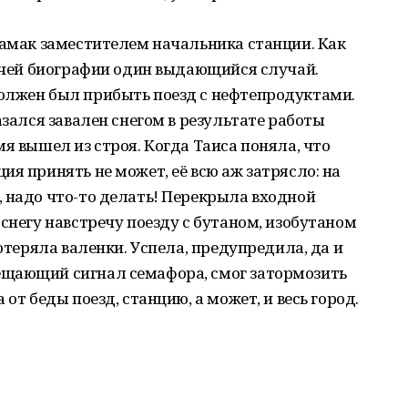
тамак заместителем начальника станции. Как
бочей биографии один выдающийся случай.
олжен был прибыть поезд с нефтепродуктами.
азался завален снегом в результате работы
я вышел из строя. Когда Таиса поняла, что
я принять не может, её всю аж затрясло: на
 надо что-то делать! Перекрыла входной
снегу навстречу поезду с бутаном, изобутаном
потеряла валенки. Успела, предупредила, да и
ещающий сигнал семафора, смог затормозить
от беды поезд, станцию, а может, и весь город.