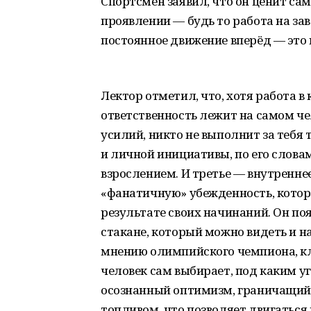
Спортсмен заявил, что он ценит сам
проявлении — будь то работа на за
постоянное движение вперёд — это
Лектор отметил, что, хотя работа в
ответственность лежит на самом че
усилий, никто не выполнит за тебя
и личной инициативы, по его слова
взрослением. И третье — внутреннее
«фанатичную» убежденность, котор
результате своих начинаний. Он по
стакане, который можно видеть и 
мнению олимпийского чемпиона, кл
человек сам выбирает, под каким у
осознанный оптимизм, граничащий с
топливом, что позволяет двигаться 