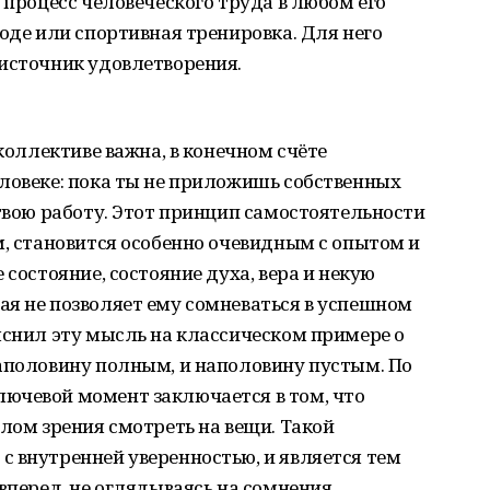
 процесс человеческого труда в любом его
воде или спортивная тренировка. Для него
 источник удовлетворения.
 коллективе важна, в конечном счёте
ловеке: пока ты не приложишь собственных
 твою работу. Этот принцип самостоятельности
м, становится особенно очевидным с опытом и
 состояние, состояние духа, вера и некую
ая не позволяет ему сомневаться в успешном
яснил эту мысль на классическом примере о
наполовину полным, и наполовину пустым. По
ючевой момент заключается в том, что
глом зрения смотреть на вещи. Такой
 внутренней уверенностью, и является тем
вперед, не оглядываясь на сомнения.