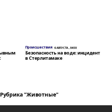
Происшествия
6 АВГУСТА , 04:50
зывным
Безопасность на воде: инцидент
с
в Стерлитамаке
Рубрика "Животные"