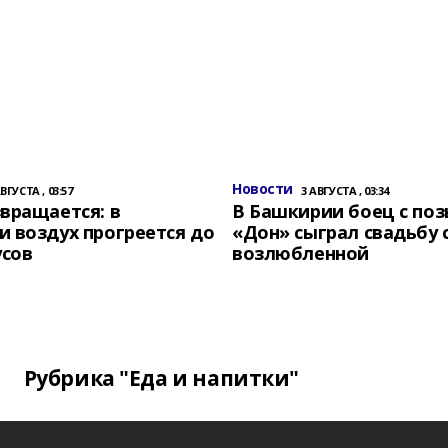
Новости
АВГУСТА , 03:57
3 АВГУСТА , 03:34
вращается: в
В Башкирии боец с по
 воздух прогреется до
«Дон» сыграл свадьбу 
усов
возлюбленной
Рубрика "Еда и напитки"