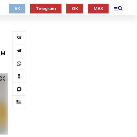
VK
Telegram
OK
MAX
ем