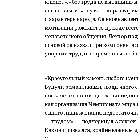
клюнет», «без труда не вытащишь и 
остановим, и кашу из топора сварим
о характере народа. Он вновь акцен
мотивация рождаются прежде всего 
человеческого общения. Лектор под
основой он назвал три компонента:
упорный труд, и непременная любов
«Краеугольный камень любого начи
Будучи романтиками, люди часто ск
появляется настоящее желание, они
как организация Чемпионата мира 
одного лишь желания недостаточно
— трудом», — подчеркнул Алексей 
Как он признался, крайне важным д