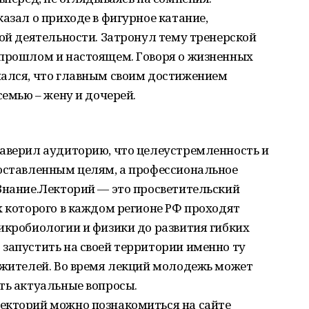
азал о приходе в фигурное катание,
кой деятельности. Затронул тему тренерской
 прошлом и настоящем. Говоря о жизненных
нался, что главным своим достижением
семью – жену и дочерей.
заверил аудиторию, что целеустремленность и
поставленным целям, а профессиональное
Знание.Лекторий — это просветительский
х которого в каждом регионе РФ проходят
икробиологии и физики до развития гибких
запустить на своей территории именно ту
 жителей. Во время лекций молодежь может
ть актуальные вопросы.
екторий можно познакомиться на сайте