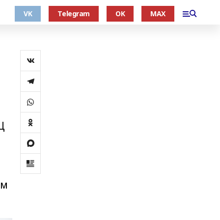
VK
Telegram
OK
MAX
Ц
ем