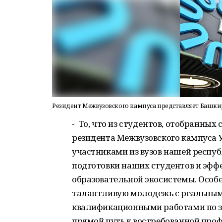
Резидент Межвузовского кампуса представляет Башк
- То, что из студентов, отобранных 
резидента Межвузовского кампуса 
участниками из вузов нашей респуб
подготовки наших студентов и эффе
образовательной экосистемы. Особе
талантливую молодежь с реальным
квалификационными работами по з
прямой путь к востребованной про