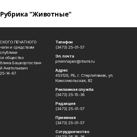
Рубрика "Животные"
СКОГО ПЕЧАТНОГО
Телефон
ечати и средствам
(3473) 25-01-57
спублики
Эл. почта
ое общество
priemnajasr@rbsmi.ru
блика Башкортостан».
й Анатольевич
Адрес
25-14-67.
453126, РБ, г. Стерлитамак, ул.
Комсомольская, 82
Рекламная служба
(3473) 25-15-36
Редакция
(3473) 25-01-57
Приемная
(3473) 25-01-57
Сотрудничество
(3473) 25-15-36