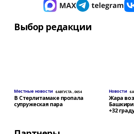
Выбор редакции
Местные новости
Новости
6 АВГУСТА , 04:54
6 
В Стерлитамаке пропала
Жара воз
супружеская пара
Башкирии
+32 град
Партнеры