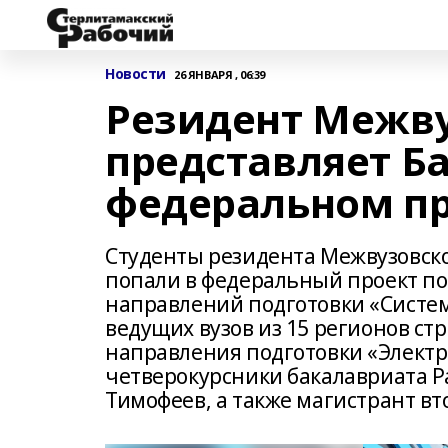
Новости
26 ЯНВАРЯ , 06:39
Резидент Межву
представляет Б
федеральном п
Студенты резидента Межвузовско
попали в федеральный проект по
направлений подготовки «Систем
ведущих вузов из 15 регионов с
направления подготовки «Электр
четверокурсники бакалавриата Р
Тимофеев, а также магистрант вт