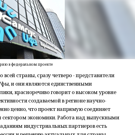
ирию в федеральном проекте
со всей страны, сразу четверо - представители
Уфы, и они являются единственными
лики, красноречиво говорит о высоком уровне
ктивности создаваемой в регионе научно-
нно ценно, что проект напрямую соединяет
 сектором экономики. Работа над выпускными
аданиям индустриальных партнеров есть
фессии и решению актуальных для страны