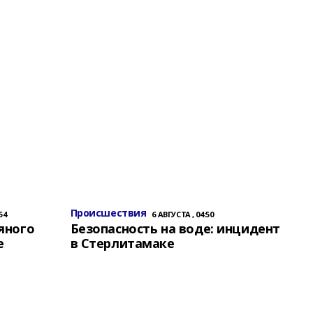
Происшествия
54
6 АВГУСТА , 04:50
яного
Безопасность на воде: инцидент
е
в Стерлитамаке