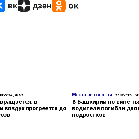
Местные новости
АВГУСТА , 03:57
7 АВГУСТА , 04:
вращается: в
В Башкирии по вине пь
 воздух прогреется до
водителя погибли дво
усов
подростков