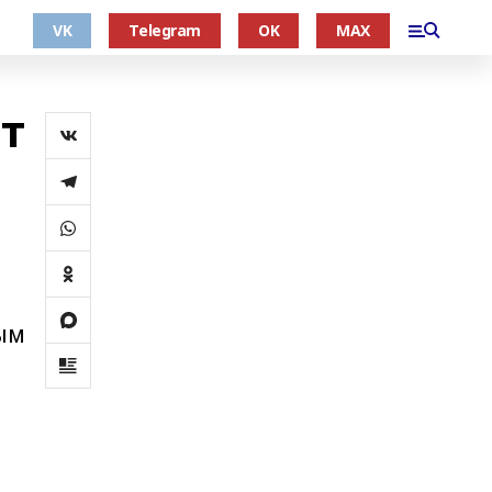
VK
Telegram
OK
MAX
т
ым