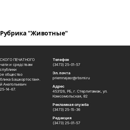
Рубрика "Животные"
СКОГО ПЕЧАТНОГО
Телефон
ечати и средствам
(3473) 25-01-57
спублики
Эл. почта
ое общество
priemnajasr@rbsmi.ru
блика Башкортостан».
й Анатольевич
Адрес
25-14-67.
453126, РБ, г. Стерлитамак, ул.
Комсомольская, 82
Рекламная служба
(3473) 25-15-36
Редакция
(3473) 25-01-57