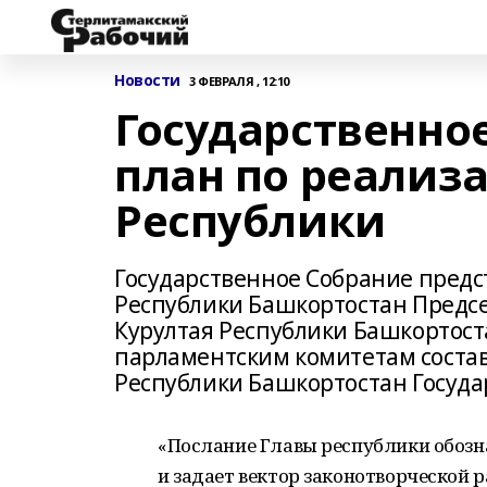
Новости
3 ФЕВРАЛЯ , 12:10
Государственно
план по реализ
Республики
Государственное Собрание предс
Республики Башкортостан Предсе
Курултая Республики Башкортос
парламентским комитетам состав
Республики Башкортостан Госуд
«Послание Главы республики обозн
и задает вектор законотворческой 