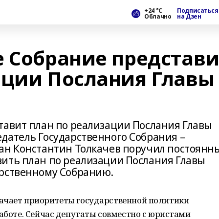
+24 °С
Подписаться
Облачно
на Дзен
е Собрание представи
ации Послания Главы
тавит план по реализации Послания Главы
датель Государственного Собрания –
тан Константин Толкачев поручил постоянн
ить план по реализации Послания Главы
арственному Собранию.
ачает приоритеты государственной политики
работе. Сейчас депутаты совместно с юристами