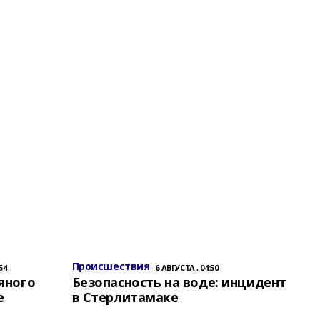
Происшествия
54
6 АВГУСТА , 04:50
яного
Безопасность на воде: инцидент
е
в Стерлитамаке