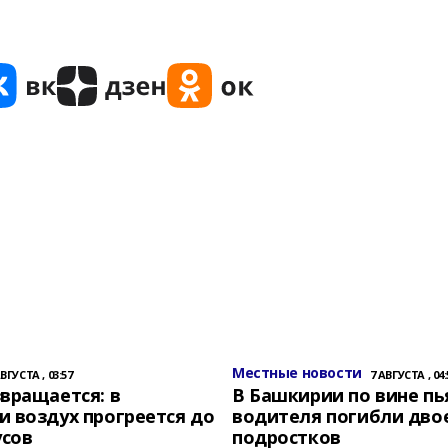
Местные новости
АВГУСТА , 03:57
7 АВГУСТА , 04:
вращается: в
В Башкирии по вине пь
 воздух прогреется до
водителя погибли дво
усов
подростков