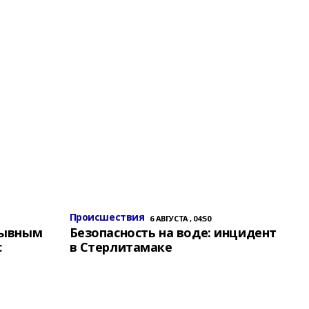
Происшествия
6 АВГУСТА , 04:50
зывным
Безопасность на воде: инцидент
с
в Стерлитамаке