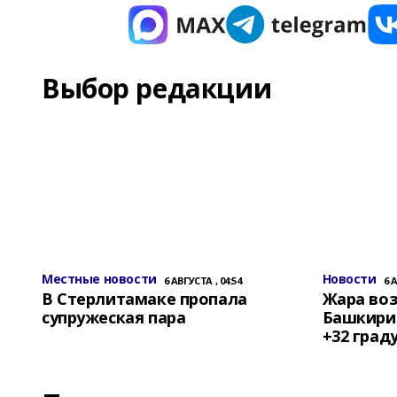
Выбор редакции
Местные новости
Новости
6 АВГУСТА , 04:54
6 
В Стерлитамаке пропала
Жара воз
супружеская пара
Башкирии
+32 град