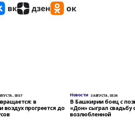
Новости
АВГУСТА , 03:57
3 АВГУСТА , 03:34
вращается: в
В Башкирии боец с по
 воздух прогреется до
«Дон» сыграл свадьбу 
усов
возлюбленной