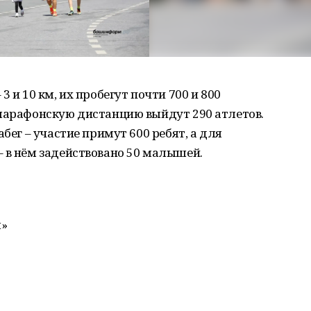
 и 10 км, их пробегут почти 700 и 800
умарафонскую дистанцию выйдут 290 атлетов.
бег – участие примут 600 ребят, а для
 в нём задействовано 50 малышей.
м»