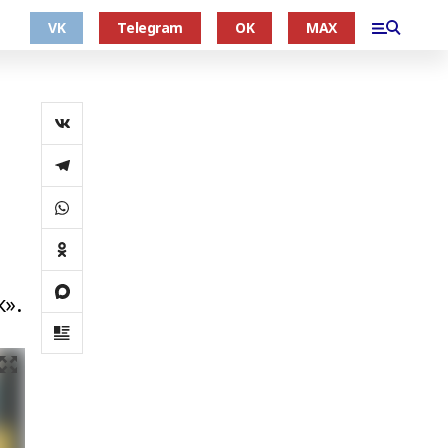
VK
Telegram
OK
MAX
».