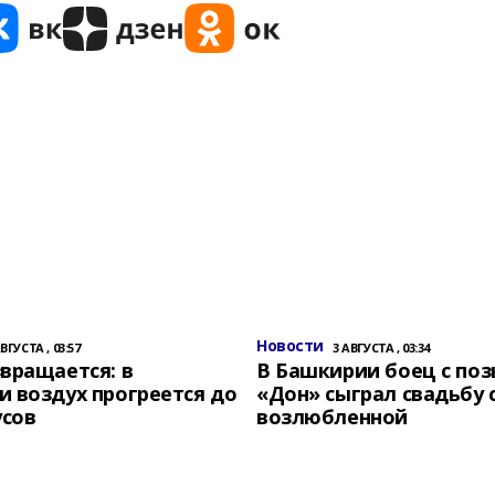
Новости
АВГУСТА , 03:57
3 АВГУСТА , 03:34
вращается: в
В Башкирии боец с по
 воздух прогреется до
«Дон» сыграл свадьбу 
усов
возлюбленной