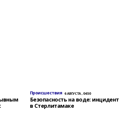
Происшествия
6 АВГУСТА , 04:50
зывным
Безопасность на воде: инцидент
с
в Стерлитамаке