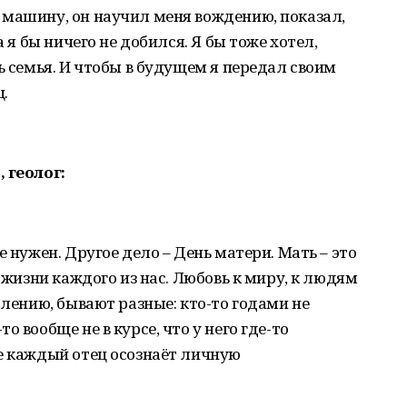
 машину, он научил меня вождению, показал,
а я бы ничего не добился. Я бы тоже хотел,
ь семья. И чтобы в будущем я передал своим
ц.
 геолог:
е нужен. Другое дело – День матери. Мать – это
в жизни каждого из нас. Любовь к миру, к людям
алению, бывают разные: кто-то годами не
 вообще не в курсе, что у него где-то
е каждый отец осознаёт личную