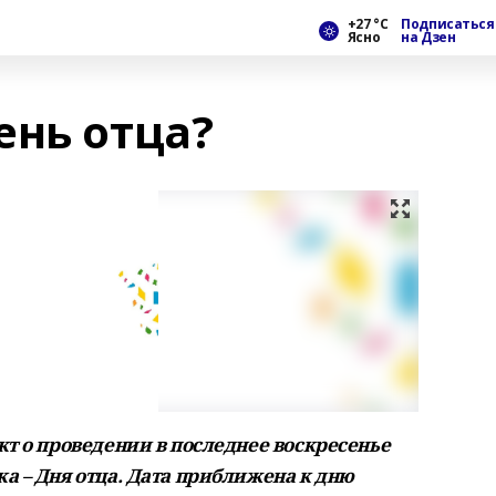
+27 °С
Подписаться
Ясно
на Дзен
ень отца?
кт о проведении в последнее воскресенье
а – Дня отца. Дата приближена к дню