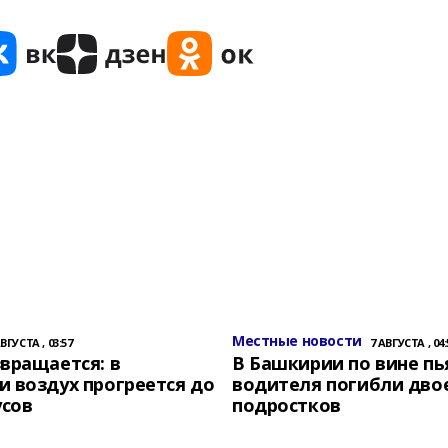
Местные новости
АВГУСТА , 03:57
7 АВГУСТА , 04:
вращается: в
В Башкирии по вине пь
 воздух прогреется до
водителя погибли дво
усов
подростков