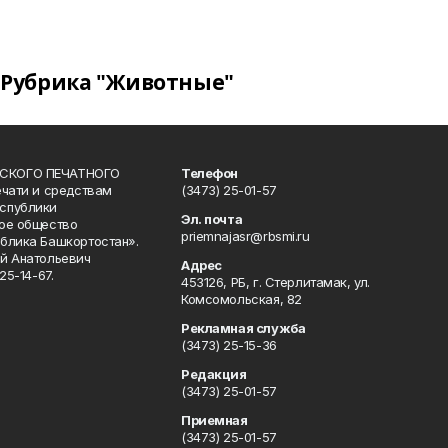
Рубрика "Животные"
СКОГО ПЕЧАТНОГО
Телефон
ечати и средствам
(3473) 25-01-57
спублики
Эл. почта
ое общество
priemnajasr@rbsmi.ru
блика Башкортостан».
й Анатольевич
Адрес
25-14-67.
453126, РБ, г. Стерлитамак, ул.
Комсомольская, 82
Рекламная служба
(3473) 25-15-36
Редакция
(3473) 25-01-57
Приемная
(3473) 25-01-57