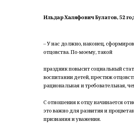
Ильдар Халяфович Булатов, 52 го
– У нас должно, наконец, сформиро
отцовства. По-моему, такой
праздник повысит социальный статус
воспитании детей, престиж отцовств
рациональная и требовательная, че
С отношения к отцу начинается отно
это важно для развития и процвет
признания и уважения.