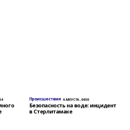
Происшествия
54
6 АВГУСТА , 04:50
яного
Безопасность на воде: инцидент
е
в Стерлитамаке