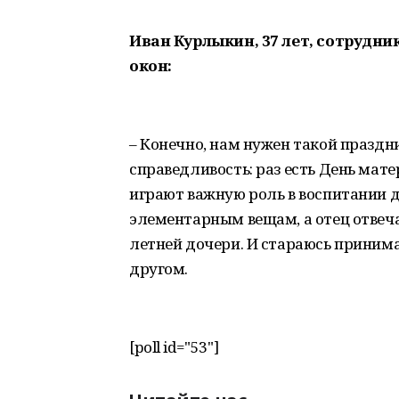
Иван Курлыкин, 37 лет, сотрудн
окон:
– Конечно, нам нужен такой праздн
справедливость: раз есть День мате
играют важную роль в воспитании д
элементарным вещам, а отец отвеча
летней дочери. И стараюсь принимат
другом.
[poll id="53"]