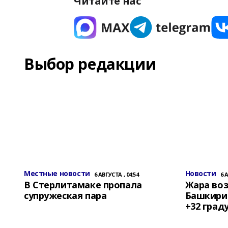
Читайте нас
Выбор редакции
Местные новости
Новости
6 АВГУСТА , 04:54
6 
В Стерлитамаке пропала
Жара воз
супружеская пара
Башкирии
+32 град