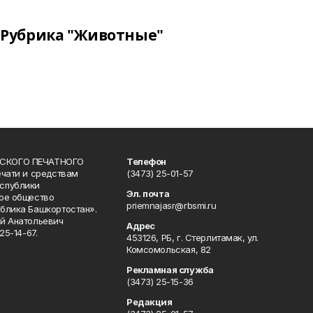
Рубрика "Животные"
СКОГО ПЕЧАТНОГО
Телефон
ечати и средствам
(3473) 25-01-57
спублики
Эл. почта
ое общество
priemnajasr@rbsmi.ru
блика Башкортостан».
й Анатольевич
Адрес
25-14-67.
453126, РБ, г. Стерлитамак, ул.
Комсомольская, 82
Рекламная служба
(3473) 25-15-36
Редакция