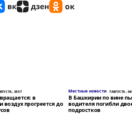
Местные новости
АВГУСТА , 03:57
7 АВГУСТА , 04:
вращается: в
В Башкирии по вине пь
 воздух прогреется до
водителя погибли дво
усов
подростков