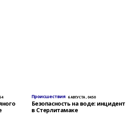
Происшествия
54
6 АВГУСТА , 04:50
яного
Безопасность на воде: инцидент
е
в Стерлитамаке