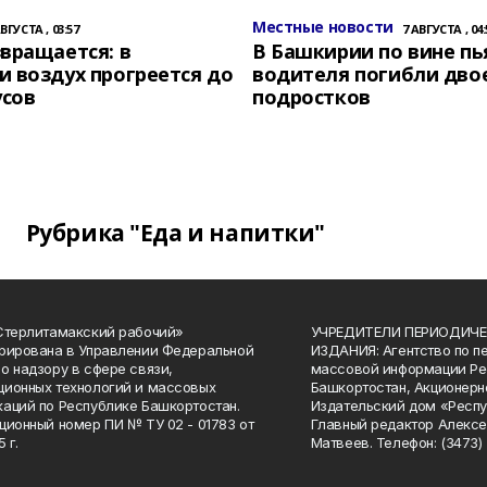
Местные новости
АВГУСТА , 03:57
7 АВГУСТА , 04:
вращается: в
В Башкирии по вине пь
 воздух прогреется до
водителя погибли дво
усов
подростков
Рубрика "Еда и напитки"
Стерлитамакский рабочий»
УЧРЕДИТЕЛИ ПЕРИОДИЧЕ
рирована в Управлении Федеральной
ИЗДАНИЯ: Агентство по п
о надзору в сфере связи,
массовой информации Ре
ионных технологий и массовых
Башкортостан, Акционерн
аций по Республике Башкортостан.
Издательский дом «Респу
ционный номер ПИ № ТУ 02 - 01783 от
Главный редактор Алексе
 г.
Матвеев. Телефон: (3473) 