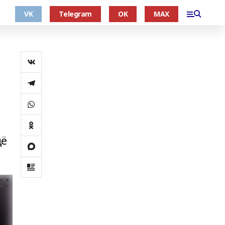
VK
Telegram
OK
MAX
щё