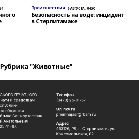
Происшествия
54
6 АВГУСТА , 04:50
яного
Безопасность на воде: инцидент
е
в Стерлитамаке
Рубрика "Животные"
СКОГО ПЕЧАТНОГО
Телефон
ечати и средствам
(3473) 25-01-57
спублики
Эл. почта
ое общество
priemnajasr@rbsmi.ru
блика Башкортостан».
й Анатольевич
Адрес
25-14-67.
453126, РБ, г. Стерлитамак, ул.
Комсомольская, 82