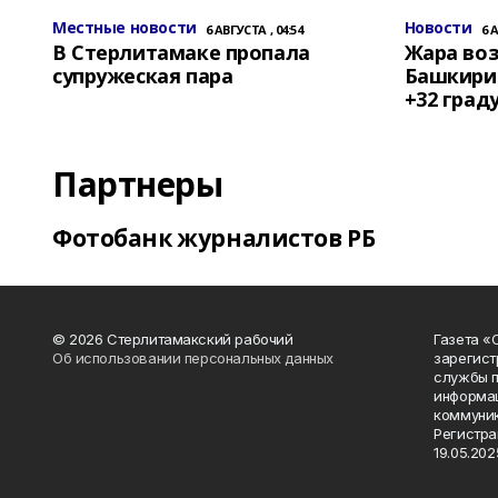
Местные новости
Новости
6 АВГУСТА , 04:54
6 
В Стерлитамаке пропала
Жара воз
супружеская пара
Башкирии
+32 град
Партнеры
Фотобанк журналистов РБ
© 2026 Стерлитамакский рабочий
Газета «
Об использовании персональных данных
зарегист
службы п
информац
коммуник
Регистра
19.05.2025