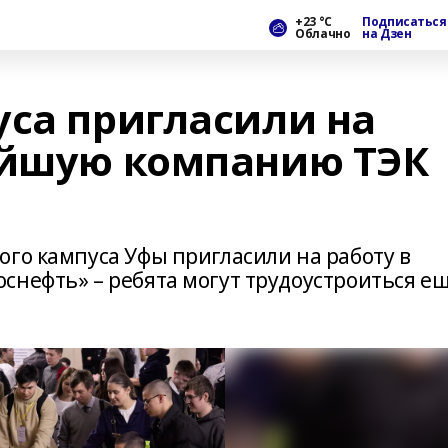
+23 °С
Подписаться
Облачно
на Дзен
уса пригласили на
ейшую компанию ТЭК
ого кампуса Уфы пригласили на работу в
снефть» – ребята могут трудоустроиться е