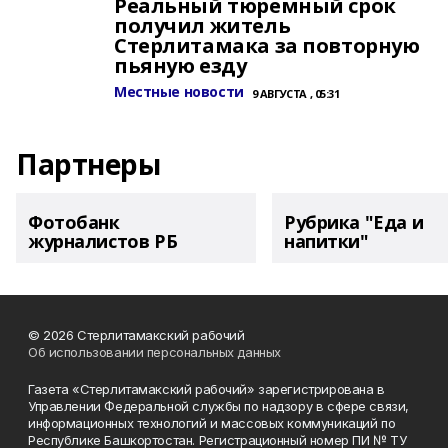
Реальный тюремный срок
получил житель
Стерлитамака за повторную
пьяную езду
Местные новости
9 АВГУСТА , 05:31
Партнеры
Фотобанк
Рубрика "Еда и
журналистов РБ
напитки"
© 2026 Стерлитамакский рабочий
Об использовании персональных данных
Газета «Стерлитамакский рабочий» зарегистрирована в
Управлении Федеральной службы по надзору в сфере связи,
информационных технологий и массовых коммуникаций по
Республике Башкортостан. Регистрационный номер ПИ № ТУ