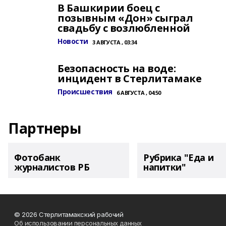
В Башкирии боец с
позывным «Дон» сыграл
свадьбу с возлюбленной
Новости
3 АВГУСТА , 03:34
Безопасность на воде:
инцидент в Стерлитамаке
Происшествия
6 АВГУСТА , 04:50
Партнеры
Фотобанк
Рубрика "Еда и
журналистов РБ
напитки"
© 2026 Стерлитамакский рабочий
Об использовании персональных данных