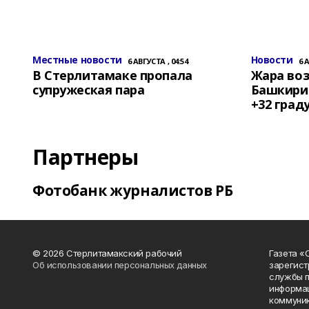
Местные новости
Новости
6 АВГУСТА , 04:54
6 
В Стерлитамаке пропала
Жара воз
супружеская пара
Башкирии
+32 град
Партнеры
Фотобанк журналистов РБ
© 2026 Стерлитамакский рабочий
Газета «
Об использовании персональных данных
зарегист
службы п
информац
коммуник