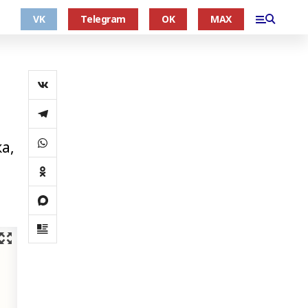
VK
Telegram
OK
MAX
а,