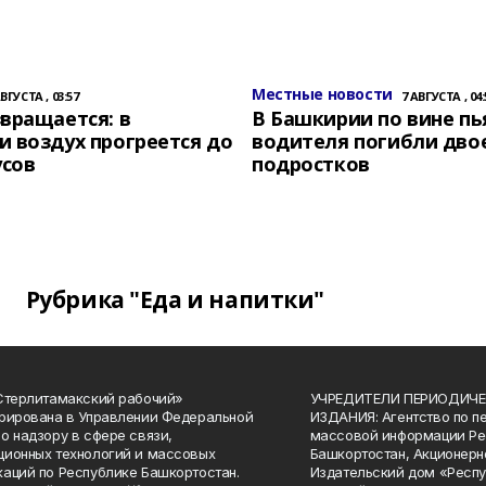
Местные новости
АВГУСТА , 03:57
7 АВГУСТА , 04:
вращается: в
В Башкирии по вине пь
 воздух прогреется до
водителя погибли дво
усов
подростков
Рубрика "Еда и напитки"
Стерлитамакский рабочий»
УЧРЕДИТЕЛИ ПЕРИОДИЧЕ
рирована в Управлении Федеральной
ИЗДАНИЯ: Агентство по п
о надзору в сфере связи,
массовой информации Ре
ионных технологий и массовых
Башкортостан, Акционерн
аций по Республике Башкортостан.
Издательский дом «Респу