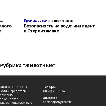
Происшествия
54
6 АВГУСТА , 04:50
яного
Безопасность на воде: инцидент
е
в Стерлитамаке
Рубрика "Животные"
СКОГО ПЕЧАТНОГО
Телефон
ечати и средствам
(3473) 25-01-57
спублики
Эл. почта
ое общество
priemnajasr@rbsmi.ru
блика Башкортостан».