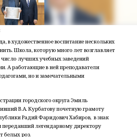
ы
ода, в художественное воспитание нескольких
ить. Школа, которую много лет возглавляет
 число лучших учебных заведений
ии. А работающие в ней преподаватели
едагогами, но и замечательными
страции городского округа Эмиль
вший В.А. Курбатову почетную грамоту
публики Радий Фаридович Хабиров, в знак
я передавший легендарному директору
 белых роз.