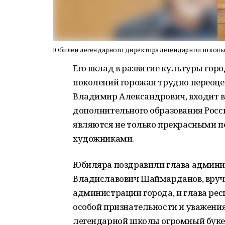
Юбилей легендарного директора легендарной школ
Его вклад в развитие культуры гор
поколений горожан трудно переоцен
Владимир Александрович, входит в
дополнительного образования Росс
являются не только прекрасными п
художниками.
Юбиляра поздравили глава админи
Владиславович Шаймарданов, вручи
администрации города, и глава рес
особой признательности и уважени
легендарной школы огромный букет