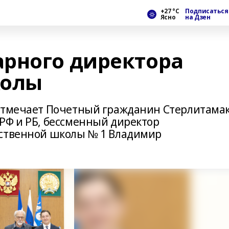
+27 °С
Подписаться
Ясно
на Дзен
рного директора
колы
отмечает Почетный гражданин Стерлитамак
РФ и РБ, бессменный директор
ественной школы № 1 Владимир