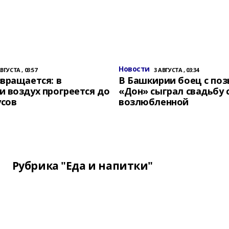
Новости
АВГУСТА , 03:57
3 АВГУСТА , 03:34
вращается: в
В Башкирии боец с по
 воздух прогреется до
«Дон» сыграл свадьбу 
усов
возлюбленной
Рубрика "Еда и напитки"