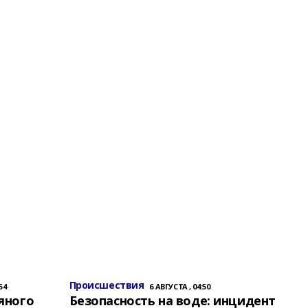
Происшествия
54
6 АВГУСТА , 04:50
яного
Безопасность на воде: инцидент