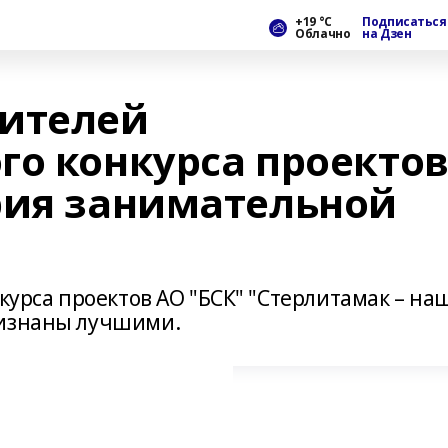
+19 °С
Подписаться
Облачно
на Дзен
дителей
го конкурса проекто
рия занимательной
нкурса проектов АО "БСК" "Стерлитамак – на
ризнаны лучшими.