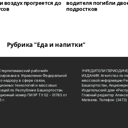
 воздух прогреется до
водителя погибли дво
усов
подростков
Рубрика "Еда и напитки"
Стерлитамакский рабочий»
УЧРЕДИТЕЛИ ПЕРИОДИЧЕ
рирована в Управлении Федеральной
ИЗДАНИЯ: Агентство по п
о надзору в сфере связи,
массовой информации Ре
ионных технологий и массовых
Башкортостан, Акционерн
аций по Республике Башкортостан.
Издательский дом «Респу
ционный номер ПИ № ТУ 02 - 01783 от
Главный редактор Алексе
 г.
Матвеев. Телефон: (3473) 