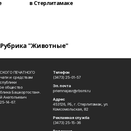
е
в Стерлитамаке
Рубрика "Животные"
СКОГО ПЕЧАТНОГО
Телефон
ечати и средствам
(3473) 25-01-57
спублики
Эл. почта
ое общество
priemnajasr@rbsmi.ru
блика Башкортостан».
й Анатольевич
Адрес
25-14-67.
453126, РБ, г. Стерлитамак, ул.
Комсомольская, 82
Рекламная служба
(3473) 25-15-36