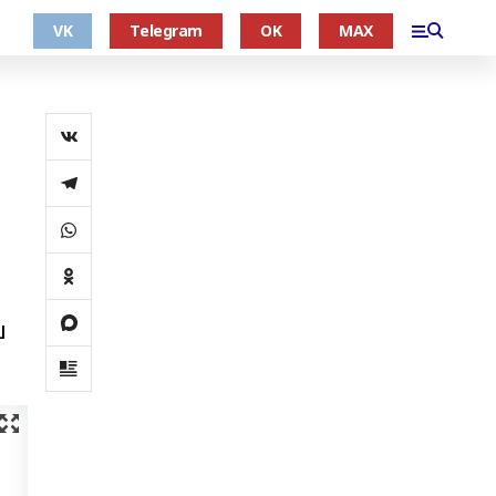
VK
Telegram
OK
MAX
в
ш