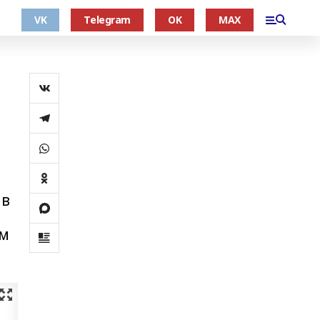
VK
Telegram
OK
MAX
 в
ем