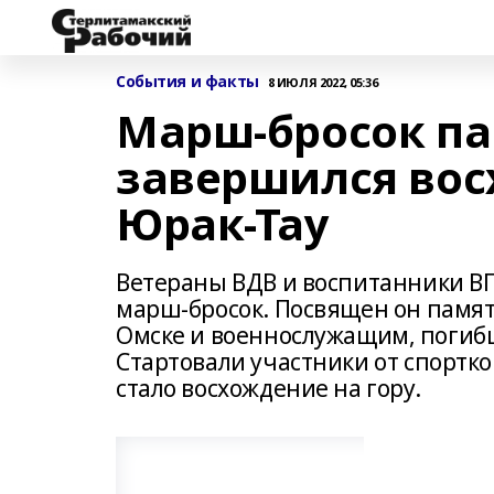
События и факты
8 ИЮЛЯ 2022, 05:36
Марш-бросок п
завершился вос
Юрак-Тау
Ветераны ВДВ и воспитанники В
марш-бросок. Посвящен он памя
Омске и военнослужащим, погиб
Стартовали участники от спорт
стало восхождение на гору.