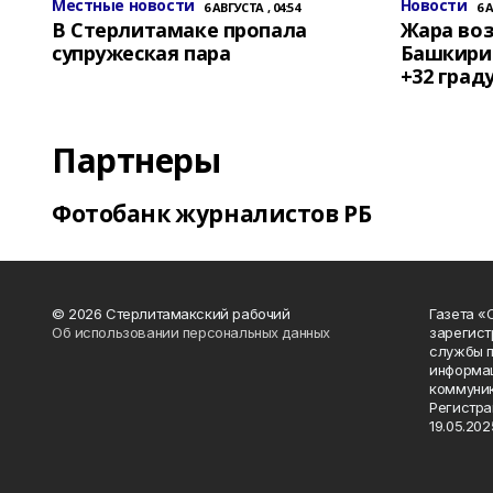
Местные новости
Новости
6 АВГУСТА , 04:54
6 
В Стерлитамаке пропала
Жара воз
супружеская пара
Башкирии
+32 град
Партнеры
Фотобанк журналистов РБ
© 2026 Стерлитамакский рабочий
Газета «
Об использовании персональных данных
зарегист
службы п
информац
коммуник
Регистра
19.05.2025