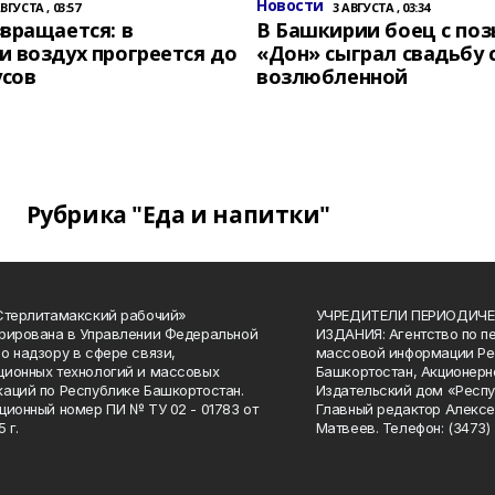
Новости
АВГУСТА , 03:57
3 АВГУСТА , 03:34
вращается: в
В Башкирии боец с по
 воздух прогреется до
«Дон» сыграл свадьбу 
усов
возлюбленной
Рубрика "Еда и напитки"
Стерлитамакский рабочий»
УЧРЕДИТЕЛИ ПЕРИОДИЧЕ
рирована в Управлении Федеральной
ИЗДАНИЯ: Агентство по п
о надзору в сфере связи,
массовой информации Ре
ионных технологий и массовых
Башкортостан, Акционерн
аций по Республике Башкортостан.
Издательский дом «Респу
ционный номер ПИ № ТУ 02 - 01783 от
Главный редактор Алексе
 г.
Матвеев. Телефон: (3473) 