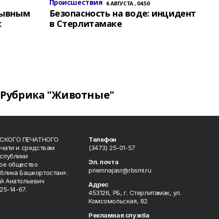
Происшествия
6 АВГУСТА , 04:50
зывным
Безопасность на воде: инцидент
с
в Стерлитамаке
Рубрика "Животные"
СКОГО ПЕЧАТНОГО
Телефон
ечати и средствам
(3473) 25-01-57
спублики
Эл. почта
ое общество
priemnajasr@rbsmi.ru
блика Башкортостан».
й Анатольевич
Адрес
25-14-67.
453126, РБ, г. Стерлитамак, ул.
Комсомольская, 82
Рекламная служба