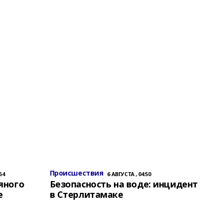
Происшествия
54
6 АВГУСТА , 04:50
яного
Безопасность на воде: инцидент
е
в Стерлитамаке