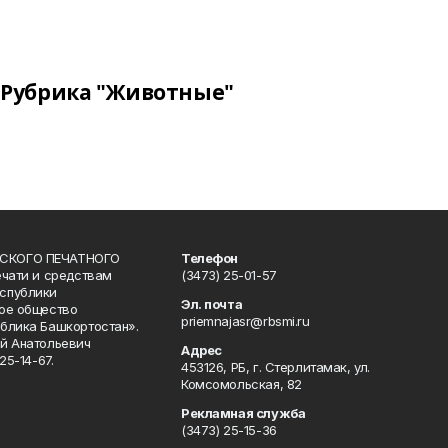
Рубрика "Животные"
СКОГО ПЕЧАТНОГО
Телефон
ечати и средствам
(3473) 25-01-57
спублики
Эл. почта
ое общество
priemnajasr@rbsmi.ru
блика Башкортостан».
й Анатольевич
Адрес
25-14-67.
453126, РБ, г. Стерлитамак, ул.
Комсомольская, 82
Рекламная служба
(3473) 25-15-36