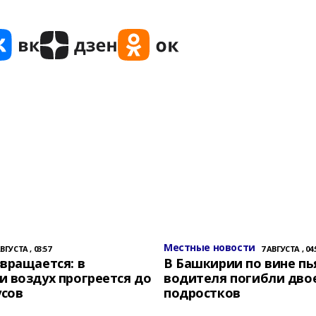
Местные новости
АВГУСТА , 03:57
7 АВГУСТА , 04:
вращается: в
В Башкирии по вине пь
 воздух прогреется до
водителя погибли дво
усов
подростков