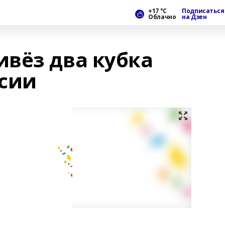
+17 °С
Подписаться
Облачно
на Дзен
вёз два кубка
сии