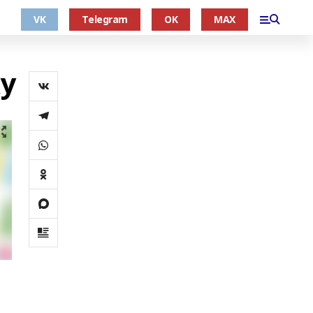
VK
Telegram
OK
MAX
у