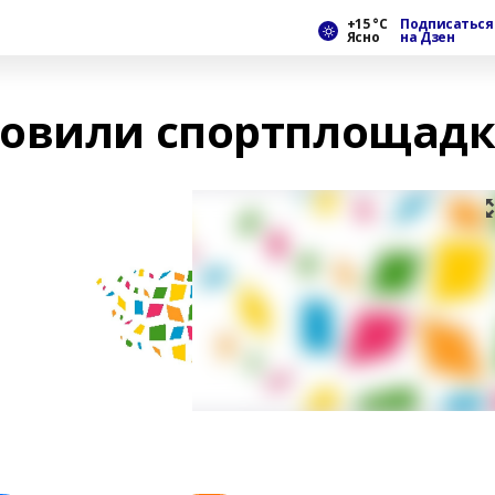
+15 °С
Подписаться
Ясно
на Дзен
новили спортплощадк