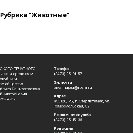
Рубрика "Животные"
СКОГО ПЕЧАТНОГО
Телефон
ечати и средствам
(3473) 25-01-57
спублики
Эл. почта
ое общество
priemnajasr@rbsmi.ru
блика Башкортостан».
й Анатольевич
Адрес
25-14-67.
453126, РБ, г. Стерлитамак, ул.
Комсомольская, 82
Рекламная служба
(3473) 25-15-36
Редакция