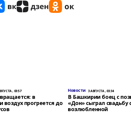
Новости
АВГУСТА , 03:57
3 АВГУСТА , 03:34
вращается: в
В Башкирии боец с по
 воздух прогреется до
«Дон» сыграл свадьбу 
усов
возлюбленной