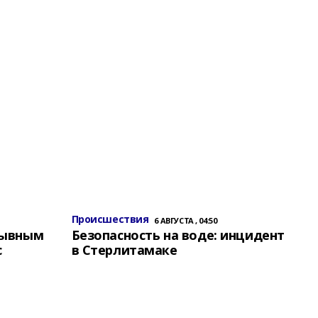
Происшествия
6 АВГУСТА , 04:50
зывным
Безопасность на воде: инцидент
с
в Стерлитамаке