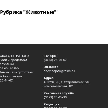
Рубрика "Животные"
СКОГО ПЕЧАТНОГО
Телефон
ечати и средствам
(3473) 25-01-57
спублики
Эл. почта
ое общество
priemnajasr@rbsmi.ru
блика Башкортостан».
й Анатольевич
Адрес
25-14-67.
453126, РБ, г. Стерлитамак, ул.
Комсомольская, 82
Рекламная служба
(3473) 25-15-36
Редакция