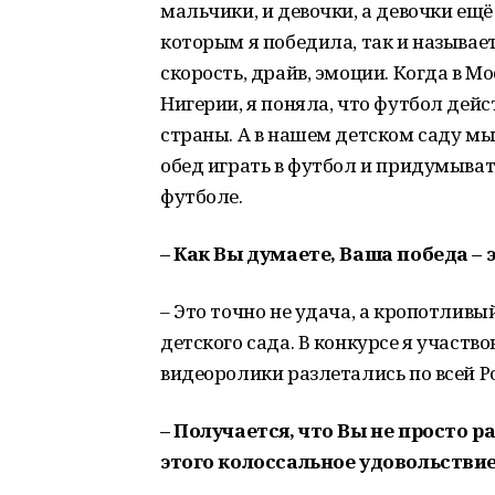
мальчики, и девочки, а девочки ещ
которым я победила, так и называет
скорость, драйв, эмоции. Когда в М
Нигерии, я поняла, что футбол дейс
страны. А в нашем детском саду мы
обед играть в футбол и придумывать
футболе.
– Как Вы думаете, Ваша победа –
– Это точно не удача, а кропотливы
детского сада. В конкурсе я участво
видеоролики разлетались по всей Р
– Получается, что Вы не просто р
этого колоссальное удовольствие