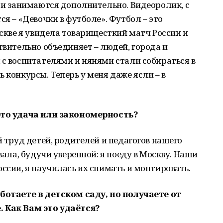
ё и занимаются дополнительно. Видеоролик, с
ся – «Девочки в футболе». Футбол – это
оскве я увидела товарищесткий матч России и
твительно объединяет – людей, города и
 с воспитателями и нянями стали собираться в
 конкурсы. Теперь у меня даже ясли – в
 это удача или закономерность?
й труд детей, родителей и педагогов нашего
вала, будучи уверенной: я поеду в Москву. Наши
оссии, я научилась их снимать и монтировать.
аботаете в детском саду, но получаете от
. Как Вам это удаётся?