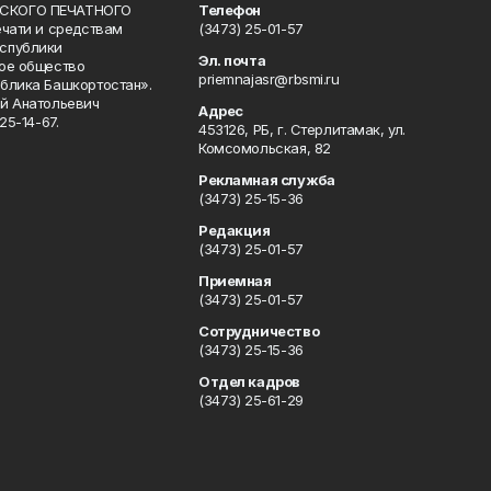
СКОГО ПЕЧАТНОГО
Телефон
ечати и средствам
(3473) 25-01-57
спублики
Эл. почта
ое общество
priemnajasr@rbsmi.ru
блика Башкортостан».
й Анатольевич
Адрес
25-14-67.
453126, РБ, г. Стерлитамак, ул.
Комсомольская, 82
Рекламная служба
(3473) 25-15-36
Редакция
(3473) 25-01-57
Приемная
(3473) 25-01-57
Сотрудничество
(3473) 25-15-36
Отдел кадров
(3473) 25-61-29