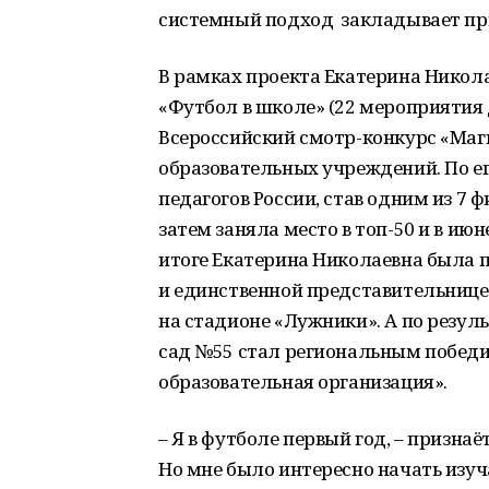
системный подход закладывает пр
В рамках проекта Екатерина Никола
«Футбол в школе» (22 мероприятия д
Всероссийский смотр-конкурс «Маг
образовательных учреждений. По ег
педагогов России, став одним из 7
затем заняла место в топ-50 и в ию
итоге Екатерина Николаевна была п
и единственной представительнице
на стадионе «Лужники». А по резул
сад №55 стал региональным побед
образовательная организация».
– Я в футболе первый год, – призна
Но мне было интересно начать изуча