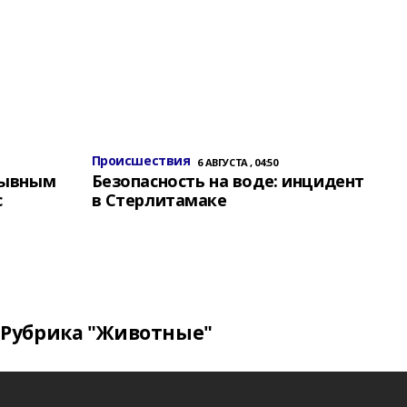
Происшествия
6 АВГУСТА , 04:50
зывным
Безопасность на воде: инцидент
с
в Стерлитамаке
Рубрика "Животные"