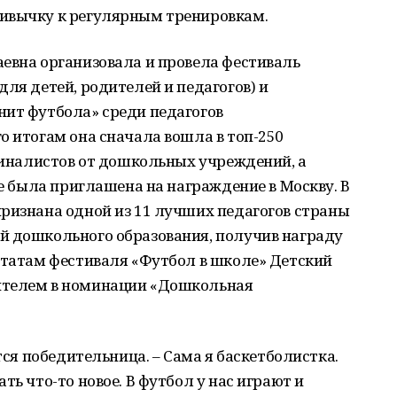
ивычку к регулярным тренировкам.
евна организовала и провела фестиваль
ля детей, родителей и педагогов) и
нит футбола» среди педагогов
о итогам она сначала вошла в топ-250
 финалистов от дошкольных учреждений, а
не была приглашена на награждение в Москву. В
ризнана одной из 11 лучших педагогов страны
й дошкольного образования, получив награду
ьтатам фестиваля «Футбол в школе» Детский
ителем в номинации «Дошкольная
ётся победительница. – Сама я баскетболистка.
ть что-то новое. В футбол у нас играют и