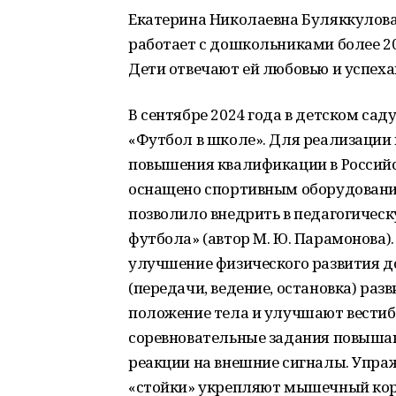
Екатерина Николаевна Буляккулова
работает с дошкольниками более 20
Дети отвечают ей любовью и успеха
В сентябре 2024 года в детском са
«Футбол в школе». Для реализации
повышения квалификации в Российс
оснащено спортивным оборудованием
позволило внедрить в педагогичес
футбола» (автор М. Ю. Парамонова)
улучшение физического развития д
(передачи, ведение, остановка) раз
положение тела и улучшают вестиб
соревновательные задания повышаю
реакции на внешние сигналы. Упраж
«стойки» укрепляют мышечный кор