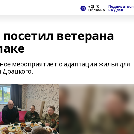
+21 °С
Подписаться
Облачно
на Дзен
 посетил ветерана
маке
дное мероприятие по адаптации жилья для
 Драцкого.