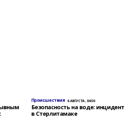
Происшествия
6 АВГУСТА , 04:50
зывным
Безопасность на воде: инцидент
с
в Стерлитамаке