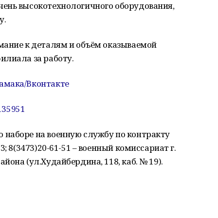
ень высокотехнологичного оборудования,
у.
мание к деталям и объём оказываемой
илиала за работу.
амака/Вконтакте
_135951
наборе на военную службу по контракту
; 8(3473)20-61-51 – военный комиссариат г.
она (ул.Худайбердина, 118, каб. № 19).