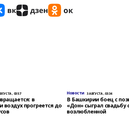
Новости
АВГУСТА , 03:57
3 АВГУСТА , 03:34
вращается: в
В Башкирии боец с по
 воздух прогреется до
«Дон» сыграл свадьбу 
усов
возлюбленной