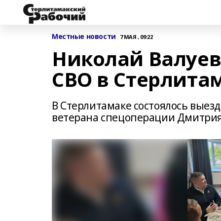
Местные новости
7 МАЯ , 09:22
Николай Валуев
СВО в Стерлита
В Стерлитамаке состоялось выез
ветерана спецоперации Дмитрия