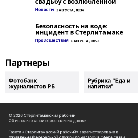
свадьбу с возлюбленной
Новости
3 АВГУСТА , 03:34
Безопасность на воде:
инцидент в Стерлитамаке
Происшествия
6 АВГУСТА , 04:50
Партнеры
Фотобанк
Рубрика "Еда и
журналистов РБ
напитки"
© 2026 Стерлитамакский рабочий
Об использовании персональных данных
Газета «Стерлитамакский рабочий» зарегистрирована в
Управлении Федеральной службы по надзору в сфере связи,