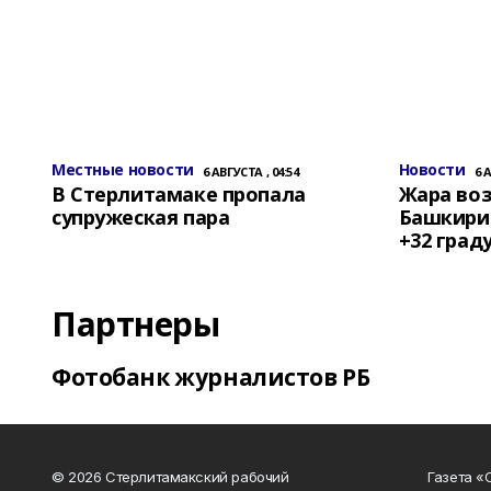
Местные новости
Новости
6 АВГУСТА , 04:54
6 
В Стерлитамаке пропала
Жара воз
супружеская пара
Башкирии
+32 град
Партнеры
Фотобанк журналистов РБ
© 2026 Стерлитамакский рабочий
Газета «