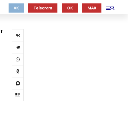
VK
Telegram
OK
MAX
"