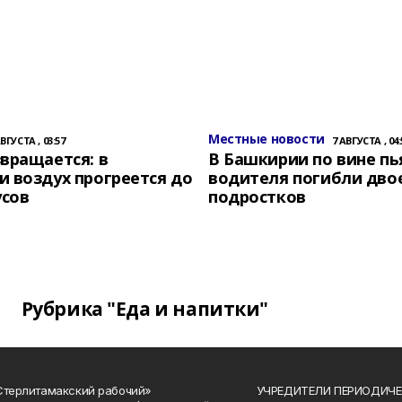
Местные новости
АВГУСТА , 03:57
7 АВГУСТА , 04:
вращается: в
В Башкирии по вине пь
 воздух прогреется до
водителя погибли дво
усов
подростков
Рубрика "Еда и напитки"
Стерлитамакский рабочий»
УЧРЕДИТЕЛИ ПЕРИОДИЧЕ