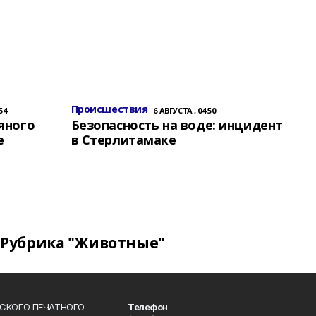
Происшествия
54
6 АВГУСТА , 04:50
яного
Безопасность на воде: инцидент
е
в Стерлитамаке
Рубрика "Животные"
СКОГО ПЕЧАТНОГО
Телефон