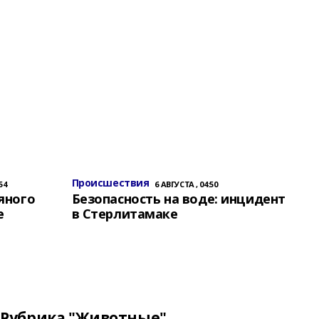
Происшествия
54
6 АВГУСТА , 04:50
яного
Безопасность на воде: инцидент
е
в Стерлитамаке
Рубрика "Животные"