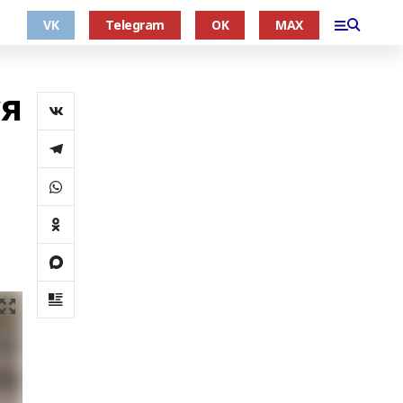
VK
Telegram
OK
MAX
ся