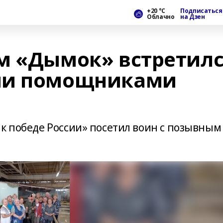
+20 °С
Подписаться
Облачно
на Дзен
м «Дымок» встретил
ми помощниками
к победе России» посетил воин с позывным