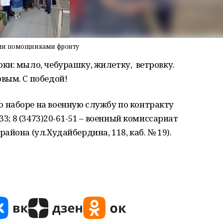
ыми помощниками фронту
ки: мыло, чебурашку, жилетку, ветровку.
вым. С победой!
наборе на военную службу по контракту
33; 8 (3473)20-61-51 – военный комиссариат
йона (ул.Худайбердина, 118, каб. № 19).