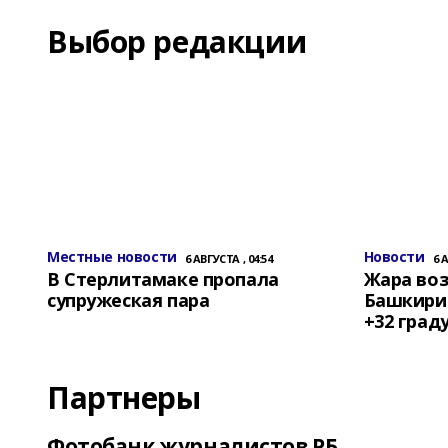
Выбор редакции
Местные новости
Новости
6 АВГУСТА , 04:54
6 
В Стерлитамаке пропала
Жара воз
супружеская пара
Башкирии
+32 град
Партнеры
Фотобанк журналистов РБ