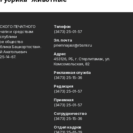
СКОГО ПЕЧАТНОГО
Телефон
ечати и средствам
(3473) 25-01-57
спублики
Эл. почта
ое общество
priemnajasr@rbsmi.ru
блика Башкортостан».
й Анатольевич
Адрес
25-14-67.
453126, РБ, г. Стерлитамак, ул.
Комсомольская, 82
Рекламная служба
(3473) 25-15-36
Редакция
(3473) 25-01-57
Приемная
(3473) 25-01-57
Сотрудничество
(3473) 25-15-36
Отдел кадров
(3473) 25-61-29