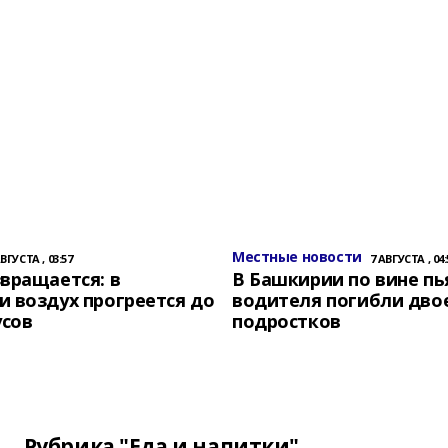
Местные новости
АВГУСТА , 03:57
7 АВГУСТА , 04:
вращается: в
В Башкирии по вине пь
 воздух прогреется до
водителя погибли дво
усов
подростков
Рубрика "Еда и напитки"