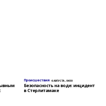
Происшествия
6 АВГУСТА , 04:50
зывным
Безопасность на воде: инцидент
с
в Стерлитамаке