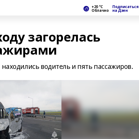
+20 °С
Подписаться
Облачно
на Дзен
ходу загорелась
сажирами
 находились водитель и пять пассажиров.