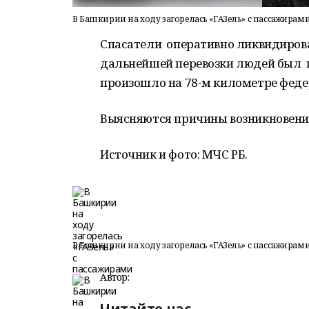
В Башкирии на ходу загорелась «ГАЗель» с пассажирам
Спасатели оперативно ликвидирова
дальнейшей перевозки людей был п
произошло на 78-м километре федер
Выясняются причины возникновения
Источник и фото: МЧС РБ.
В Башкирии на ходу загорелась «ГАЗель» с пассажирам
Автор:
Читайте нас