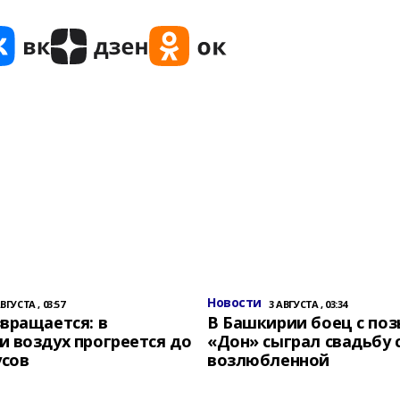
Новости
АВГУСТА , 03:57
3 АВГУСТА , 03:34
вращается: в
В Башкирии боец с по
 воздух прогреется до
«Дон» сыграл свадьбу 
усов
возлюбленной