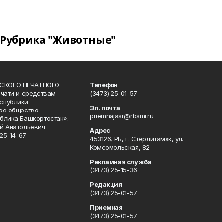
Рубрика "Животные"
СКОГО ПЕЧАТНОГО
Телефон
ечати и средствам
(3473) 25-01-57
спублики
Эл. почта
ое общество
priemnajasr@rbsmi.ru
блика Башкортостан».
й Анатольевич
Адрес
25-14-67.
453126, РБ, г. Стерлитамак, ул.
Комсомольская, 82
Рекламная служба
(3473) 25-15-36
Редакция
(3473) 25-01-57
Приемная
(3473) 25-01-57