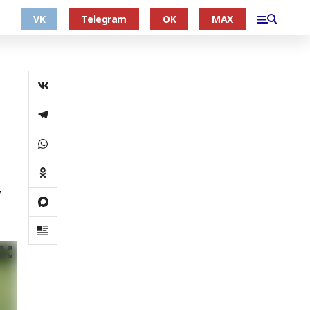
VK
Telegram
OK
MAX
в
у