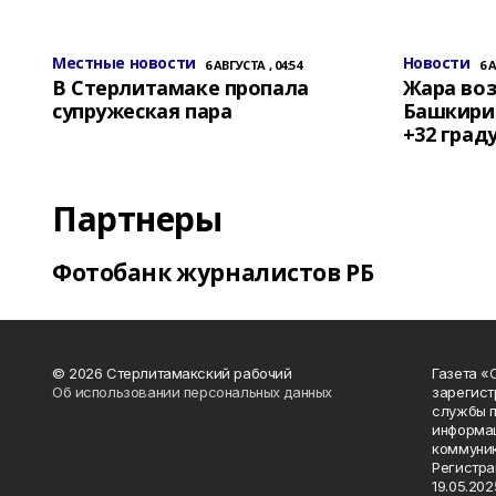
Местные новости
Новости
6 АВГУСТА , 04:54
6 
В Стерлитамаке пропала
Жара воз
супружеская пара
Башкирии
+32 град
Партнеры
Фотобанк журналистов РБ
© 2026 Стерлитамакский рабочий
Газета «
Об использовании персональных данных
зарегист
службы п
информац
коммуник
Регистра
19.05.2025