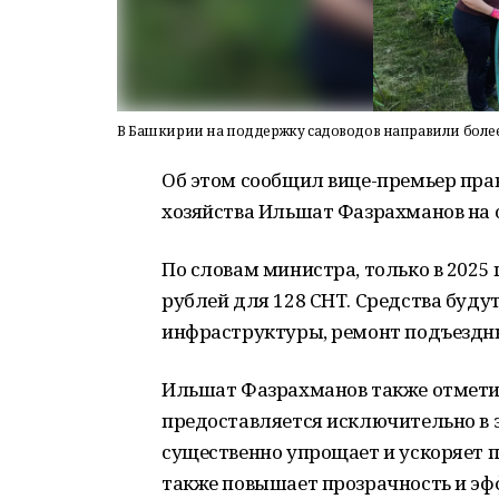
В Башкирии на поддержку садоводов направили боле
Об этом сообщил вице-премьер пра
хозяйства Ильшат Фазрахманов на 
По словам министра, только в 2025
рублей
для
128 СНТ
. Средства буду
инфраструктуры, ремонт подъездны
Ильшат Фазрахманов также отметил
предоставляется исключительно
в
существенно упрощает и ускоряет п
также повышает прозрачность и э