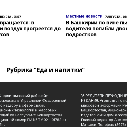
Местные новости
АВГУСТА , 03:57
7 АВГУСТА , 04:
вращается: в
В Башкирии по вине пь
 воздух прогреется до
водителя погибли дво
усов
подростков
Рубрика "Еда и напитки"
Стерлитамакский рабочий»
УЧРЕДИТЕЛИ ПЕРИОДИЧЕ
рирована в Управлении Федеральной
ИЗДАНИЯ: Агентство по п
о надзору в сфере связи,
массовой информации Ре
ионных технологий и массовых
Башкортостан, Акционерн
аций по Республике Башкортостан.
Издательский дом «Респу
ционный номер ПИ № ТУ 02 - 01783 от
Главный редактор Алексе
 г.
Матвеев. Телефон: (3473) 