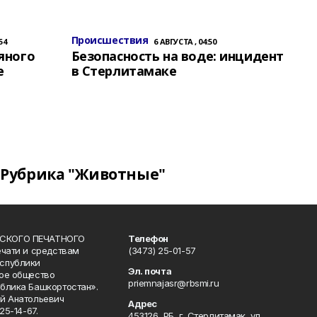
Происшествия
54
6 АВГУСТА , 04:50
яного
Безопасность на воде: инцидент
е
в Стерлитамаке
Рубрика "Животные"
СКОГО ПЕЧАТНОГО
Телефон
ечати и средствам
(3473) 25-01-57
спублики
Эл. почта
ое общество
priemnajasr@rbsmi.ru
блика Башкортостан».
й Анатольевич
Адрес
25-14-67.
453126, РБ, г. Стерлитамак, ул.