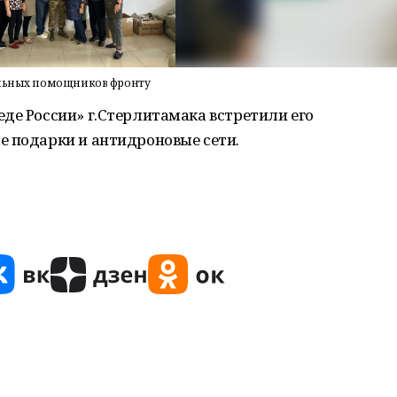
вольных помощников фронту
де России» г.Стерлитамака встретили его
е подарки и антидроновые сети.