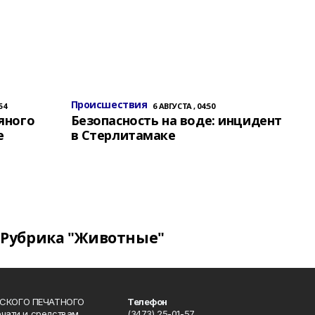
Происшествия
54
6 АВГУСТА , 04:50
яного
Безопасность на воде: инцидент
е
в Стерлитамаке
Рубрика "Животные"
СКОГО ПЕЧАТНОГО
Телефон
ечати и средствам
(3473) 25-01-57