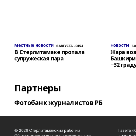
Местные новости
Новости
6 АВГУСТА , 04:54
6 
В Стерлитамаке пропала
Жара воз
супружеская пара
Башкирии
+32 град
Партнеры
Фотобанк журналистов РБ
© 2026 Стерлитамакский рабочий
Газета «
Об использовании персональных данных
зарегист