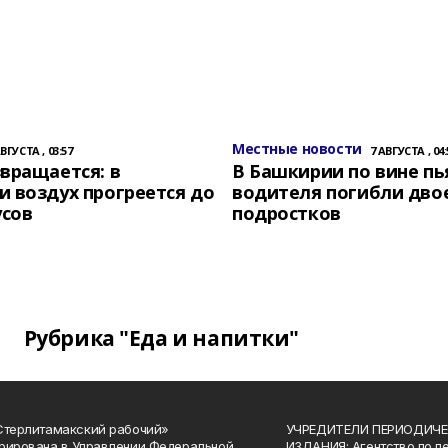
Местные новости
АВГУСТА , 03:57
7 АВГУСТА , 04:
вращается: в
В Башкирии по вине пь
 воздух прогреется до
водителя погибли дво
усов
подростков
Рубрика "Еда и напитки"
Стерлитамакский рабочий»
УЧРЕДИТЕЛИ ПЕРИОДИЧЕ
рирована в Управлении Федеральной
ИЗДАНИЯ: Агентство по п