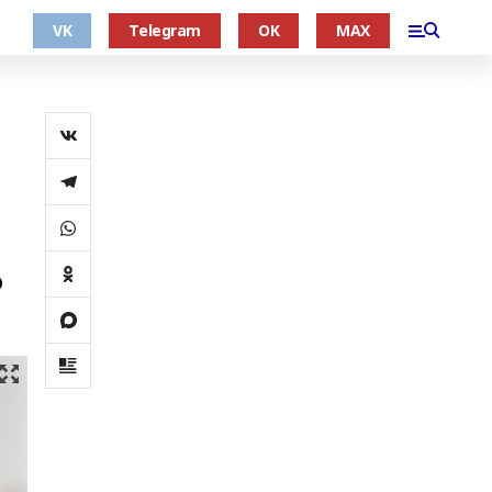
VK
Telegram
OK
MAX
о