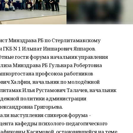
ист Минздрава РБ по Стерлитамакскому
ч ГКБ N 1 Ильшат Иншарович Яппаров.
ётные гости форума начальник управления
ализа Минздрава РБ Гульнара Робертовна
Башкортостана профсоюза работников
ович Халфин, начальник по молодёжной
литамак Илья Рустамович Талачев, начальник
лодежной политики администрации
ександровна Григорьева.
али выступления спикеров форума -
оцента кафедры психолого-педагогического
афиковны Касимовой, остановившейся на теме