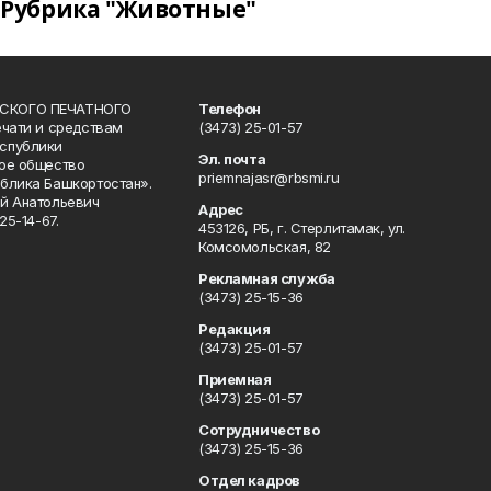
Рубрика "Животные"
СКОГО ПЕЧАТНОГО
Телефон
ечати и средствам
(3473) 25-01-57
спублики
Эл. почта
ое общество
priemnajasr@rbsmi.ru
блика Башкортостан».
й Анатольевич
Адрес
25-14-67.
453126, РБ, г. Стерлитамак, ул.
Комсомольская, 82
Рекламная служба
(3473) 25-15-36
Редакция
(3473) 25-01-57
Приемная
(3473) 25-01-57
Сотрудничество
(3473) 25-15-36
Отдел кадров