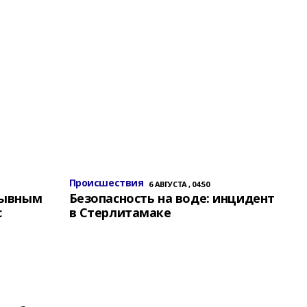
Происшествия
6 АВГУСТА , 04:50
зывным
Безопасность на воде: инцидент
с
в Стерлитамаке