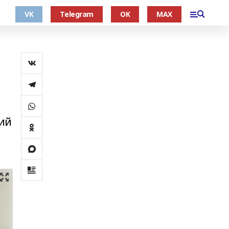
VK
Telegram
OK
MAX
кий