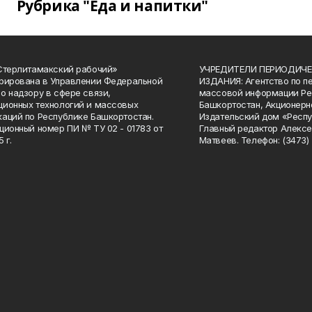
Рубрика "Еда и напитки"
Стерлитамакский рабочий»
УЧРЕДИТЕЛИ ПЕРИОДИЧЕ
рирована в Управлении Федеральной
ИЗДАНИЯ: Агентство по п
о надзору в сфере связи,
массовой информации Ре
ионных технологий и массовых
Башкортостан, Акционерн
аций по Республике Башкортостан.
Издательский дом «Респу
ционный номер ПИ № ТУ 02 - 01783 от
Главный редактор Алексе
 г.
Матвеев. Телефон: (3473) 