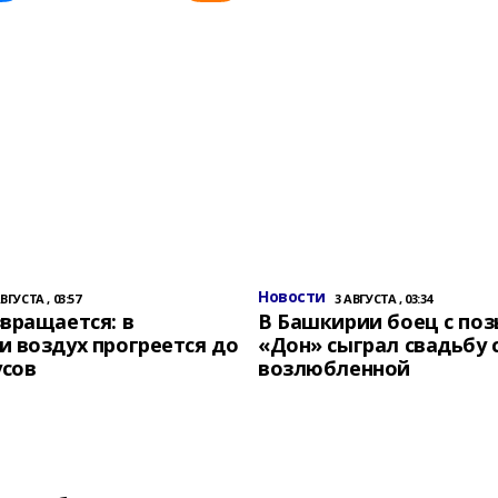
Новости
АВГУСТА , 03:57
3 АВГУСТА , 03:34
вращается: в
В Башкирии боец с по
 воздух прогреется до
«Дон» сыграл свадьбу 
усов
возлюбленной