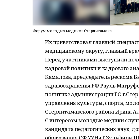
Форум молодых медиков Стерлитамака
Их приветствовал главный специал
медицинскому округу, главный вра
Перед участниками выступили поч
кадровой политики и кадрового ан
Камалова, председатель рескома 
здравоохранения РФ Рауль Магруф
политике администрации ГО г.Стер
управления культуры, спорта, мо
Стерлитамакского района Ирина Ал
С интересом молодые медики слуш
кандидата педагогических наук, д
образования СФ УУНиТ Зульфиры Ш