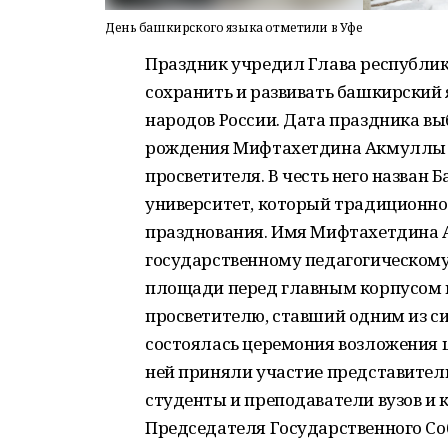
День башкирского языка отметили в Уфе
Праздник учредил Глава республики 
сохранить и развивать башкирский
народов России. Дата праздника вы
рождения Мифтахетдина Акмуллы –
просветителя. В честь него назван
университет, который традиционно
празднования. Имя Мифтахетдина
государственному педагогическому у
площади перед главным корпусом 
просветителю, ставший одним из си
состоялась церемония возложения 
ней приняли участие представители
студенты и преподаватели вузов и
Председателя Государственного Со