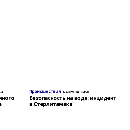
Происшествия
54
6 АВГУСТА , 04:50
яного
Безопасность на воде: инцидент
е
в Стерлитамаке