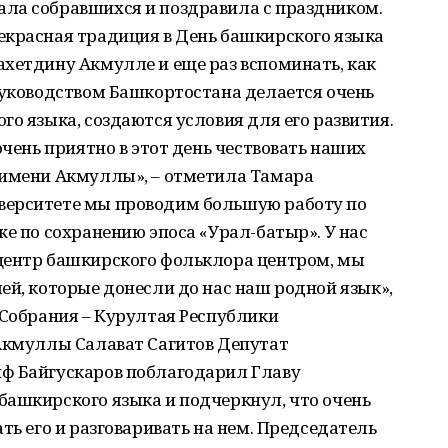
ла собравшихся и поздравила с праздником.
екрасная традиция в День башкирского языка
хетдину Акмулле и еще раз вспоминать, как
Руководством Башкортостана делается очень
го языка, создаются условия для его развития.
очень приятно в этот день чествовать наших
 имени Акмуллы», – отметила Тамара
верситете мы проводим большую работу по
же по сохранению эпоса «Урал-батыр». У нас
центр башкирского фольклора центром, мы
ей, которые донесли до нас наш родной язык»,
 Собрания – Курултая Республики
 Акмуллы Салават Сагитов Депутат
ф Байгускаров поблагодарил Главу
башкирского языка и подчеркнул, что очень
ть его и разговаривать на нем. Председатель