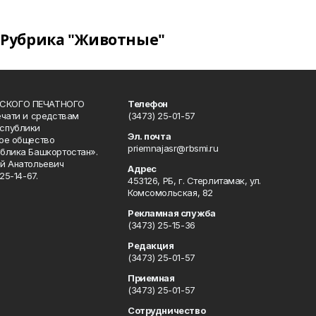
Рубрика "Животные"
СКОГО ПЕЧАТНОГО
Телефон
ечати и средствам
(3473) 25-01-57
спублики
Эл. почта
ое общество
priemnajasr@rbsmi.ru
блика Башкортостан».
й Анатольевич
Адрес
25-14-67.
453126, РБ, г. Стерлитамак, ул.
Комсомольская, 82
Рекламная служба
(3473) 25-15-36
Редакция
(3473) 25-01-57
Приемная
(3473) 25-01-57
Сотрудничество