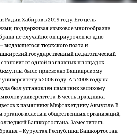
Радий Хабиров в 2019 году. Его цель –
 язык, поддерживая языковое многообразие
брана не случайно: он приурочен ко дню
 выдающегося тюркского поэта и
 Башкирский государственный педагогический
 становится одной из главных площадок
 Акмуллы было присвоено Башкирскому
ниверситету в 2006 году. А в 2008 году на
вуза был установлен памятник великому
мволов университета. В честь праздника
цветов к памятнику Мифтахетдину Акмулле. В
 органов власти и общественных организаций,
 колледжей Башкортостана. Заместитель
брания – Курултая Республики Башкортостан