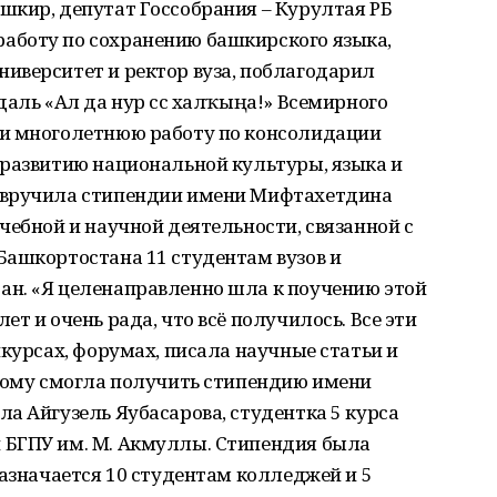
шкир, депутат Госсобрания – Курултая РБ
аботу по сохранению башкирского языка,
иверситет и ректор вуза, поблагодарил
даль «Ал да нур сәс халҡыңа!» Всемирного
 и многолетнюю работу по консолидации
 развитию национальной культуры, языка и
 вручила стипендии имени Мифтахетдина
чебной и научной деятельности, связанной с
Башкортостана 11 студентам вузов и
н. «Я целенаправленно шла к поучению этой
т и очень рада, что всё получилось. Все эти
нкурсах, форумах, писала научные статьи и
этому смогла получить стипендию имени
а Айгузель Яубасарова, студентка 5 курса
 БГПУ им. М. Акмуллы. Стипендия была
назначается 10 студентам колледжей и 5