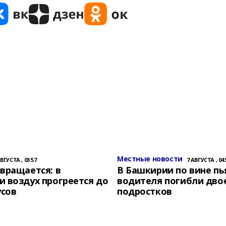
Местные новости
АВГУСТА , 03:57
7 АВГУСТА , 04:
вращается: в
В Башкирии по вине пь
 воздух прогреется до
водителя погибли дво
усов
подростков