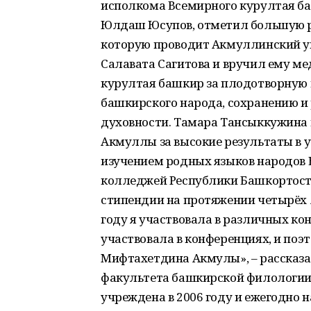
исполкома Всемирного курултая ба
Юлдаш Юсупов, отметил большую р
которую проводит Акмуллинский ун
Салавата Сагитова и вручил ему ме
курултая башкир за плодотворную
башкирского народа, сохранению и
духовности. Тамара Тансыккужина
Акмуллы за высокие результаты в у
изучением родных языков народов 
колледжей Республики Башкортоста
стипендии на протяжении четырёх ле
году я участвовала в различных ко
участвовала в конференциях, и по
Мифтахетдина Акмулы», – рассказал
факультета башкирской филологии
учреждена в 2006 году и ежегодно 