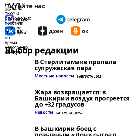
Читайте нас
Выбор редакции
В Стерлитамаке пропала
супружеская пара
Местные новости
6 АВГУСТА , 04:54
Жара возвращается: в
Башкирии воздух прогреется
до +32 градусов
Новости
6 АВГУСТА , 03:57
В Башкирии боец с
позывным «Дон» сыграл