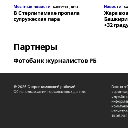
Местные новости
Новости
6 АВГУСТА , 04:54
6 
В Стерлитамаке пропала
Жара воз
супружеская пара
Башкирии
+32 град
Партнеры
Фотобанк журналистов РБ
© 2026 Стерлитамакский рабочий
Газета «
Об использовании персональных данных
зарегист
службы п
информац
коммуник
Регистра
19.05.2025