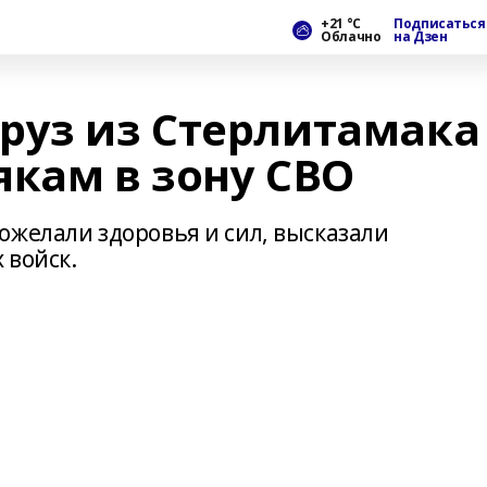
+21 °С
Подписаться
Облачно
на Дзен
руз из Стерлитамака
якам в зону СВО
ожелали здоровья и сил, высказали
 войск.