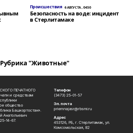
Происшествия
6 АВГУСТА , 04:50
зывным
Безопасность на воде: инцидент
с
в Стерлитамаке
Рубрика "Животные"
СКОГО ПЕЧАТНОГО
Телефон
ечати и средствам
(3473) 25-01-57
спублики
Эл. почта
ое общество
priemnajasr@rbsmi.ru
блика Башкортостан».
й Анатольевич
Адрес
25-14-67.
453126, РБ, г. Стерлитамак, ул.
Комсомольская, 82