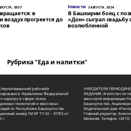
Новости
АВГУСТА , 03:57
3 АВГУСТА , 03:34
вращается: в
В Башкирии боец с по
 воздух прогреется до
«Дон» сыграл свадьбу 
усов
возлюбленной
Рубрика "Еда и напитки"
Стерлитамакский рабочий»
УЧРЕДИТЕЛИ ПЕРИОДИЧЕ
рирована в Управлении Федеральной
ИЗДАНИЯ: Агентство по п
о надзору в сфере связи,
массовой информации Ре
ионных технологий и массовых
Башкортостан, Акционерн
аций по Республике Башкортостан.
Издательский дом «Респу
ционный номер ПИ № ТУ 02 - 01783 от
Главный редактор Алексе
 г.
Матвеев. Телефон: (3473) 