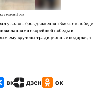
тях у волонтёров
ал у волонтёров движения «Вместе к победе
 С пожеланиями скорейшей победы и
вым ему вручены традиционные подарки, а