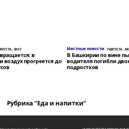
Местные новости
АВГУСТА , 03:57
7 АВГУСТА , 04:
вращается: в
В Башкирии по вине пь
 воздух прогреется до
водителя погибли дво
усов
подростков
Рубрика "Еда и напитки"