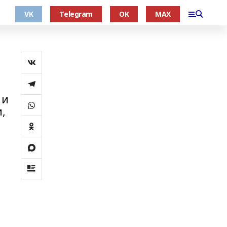
VK
Telegram
OK
MAX
 и
,