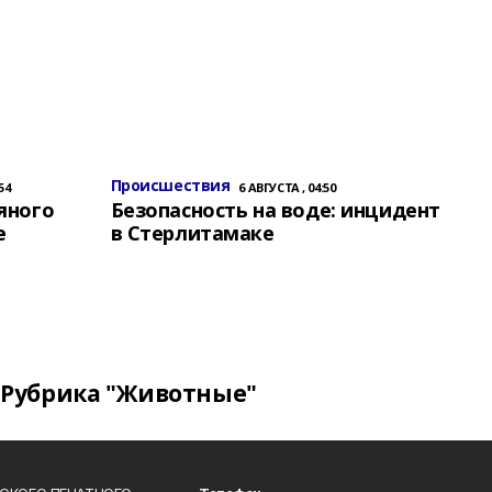
Происшествия
54
6 АВГУСТА , 04:50
яного
Безопасность на воде: инцидент
е
в Стерлитамаке
Рубрика "Животные"