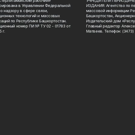
Стерлитамакский рабочий»
УЧРЕДИТЕЛИ ПЕРИОДИЧЕ
рирована в Управлении Федеральной
ИЗДАНИЯ: Агентство по п
о надзору в сфере связи,
массовой информации Ре
ионных технологий и массовых
Башкортостан, Акционерн
аций по Республике Башкортостан.
Издательский дом «Респу
ционный номер ПИ № ТУ 02 - 01783 от
Главный редактор Алексе
 г.
Матвеев. Телефон: (3473) 