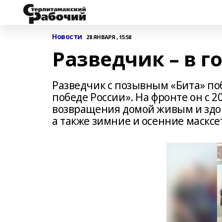
Новости
28 ЯНВАРЯ , 15:58
Разведчик – в г
Разведчик с позывным «Бита» по
победе России». На фронте он с 
возвращения домой живым и здо
а также зимние и осенние масксе