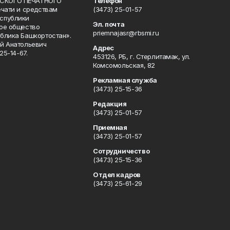
СКОГО ПЕЧАТНОГО
Телефон
ечати и средствам
(3473) 25-01-57
спублики
Эл. почта
ое общество
priemnajasr@rbsmi.ru
блика Башкортостан».
й Анатольевич
Адрес
25-14-67.
453126, РБ, г. Стерлитамак, ул.
Комсомольская, 82
Рекламная служба
(3473) 25-15-36
Редакция
(3473) 25-01-57
Приемная
(3473) 25-01-57
Сотрудничество
(3473) 25-15-36
Отдел кадров
(3473) 25-61-29