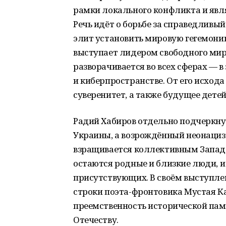
рамки локального конфликта и явл
Речь идёт о борьбе за справедлив
элит установить мировую гегемонию
выступает лидером свободного мира
разворачивается во всех сферах — 
и киберпространстве. От его исхода
суверенитет, а также будущее детей
Радий Хабиров отдельно подчеркнул
Украины, а возрождённый неонацизм
взращивается коллективным Западо
остаются родные и близкие люди, и
присутствующих. В своём выступл
строки поэта-фронтовика Мустая Ка
преемственность исторической пам
Отечеству.