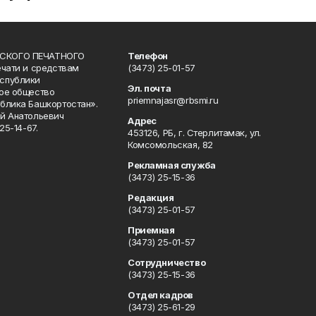
СКОГО ПЕЧАТНОГО
Телефон
ечати и средствам
(3473) 25-01-57
спублики
Эл. почта
ое общество
priemnajasr@rbsmi.ru
блика Башкортостан».
й Анатольевич
Адрес
25-14-67.
453126, РБ, г. Стерлитамак, ул.
Комсомольская, 82
Рекламная служба
(3473) 25-15-36
Редакция
(3473) 25-01-57
Приемная
(3473) 25-01-57
Сотрудничество
(3473) 25-15-36
Отдел кадров
(3473) 25-61-29