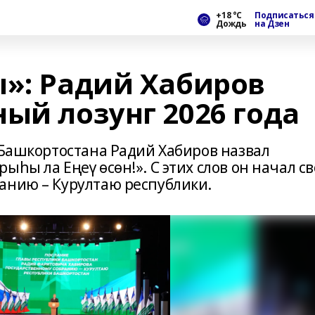
+18 °С
Подписаться
Дождь
на Дзен
ы»: Радий Хабиров
ый лозунг 2026 года
 Башкортостана Радий Хабиров назвал
һы ла Еңеү өсөн!». С этих слов он начал св
анию – Курултаю республики.