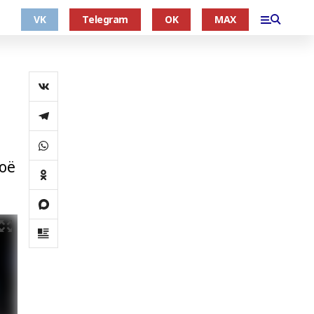
VK
Telegram
OK
MAX
оё