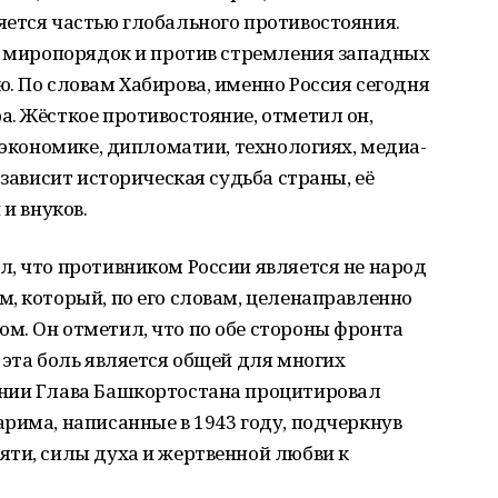
яется частью глобального противостояния.
ый миропорядок и против стремления западных
. По словам Хабирова, именно Россия сегодня
. Жёсткое противостояние, отметил он,
в экономике, дипломатии, технологиях, медиа-
 зависит историческая судьба страны, её
 и внуков.
, что противником России является не народ
, который, по его словам, целенаправленно
м. Он отметил, что по обе стороны фронта
 эта боль является общей для многих
ении Глава Башкортостана процитировал
рима, написанные в 1943 году, подчеркнув
яти, силы духа и жертвенной любви к