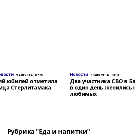
овости
Новости
9 АВГУСТА , 07:28
10 АВГУСТА , 03:03
ний юбилей отметила
Два участника СВО в 
ица Стерлитамака
в один день женились 
любимых
Рубрика "Еда и напитки"