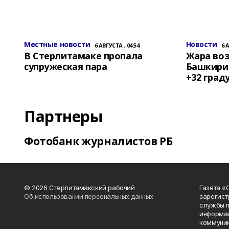
Местные новости
Новости
6 АВГУСТА , 04:54
6 
В Стерлитамаке пропала
Жара воз
супружеская пара
Башкирии
+32 град
Партнеры
Фотобанк журналистов РБ
© 2026 Стерлитамакский рабочий
Газета «
Об использовании персональных данных
зарегист
службы п
информац
коммуник