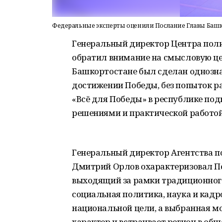
Федеральные эксперты оценили Послание Главы Баш
Генеральный директор Центра пол
обратил внимание на смысловую це
Башкортостане был сделан однозна
достижении Победы, без попыток р
«Всё для Победы» в республике п
решениями и практической работой
Генеральный директор Агентства 
Дмитрий Орлов охарактеризовал По
выходящий за рамки традиционного 
социальная политика, наука и кад
национальной цели, а выбранная м
характер и встраивает регион в о