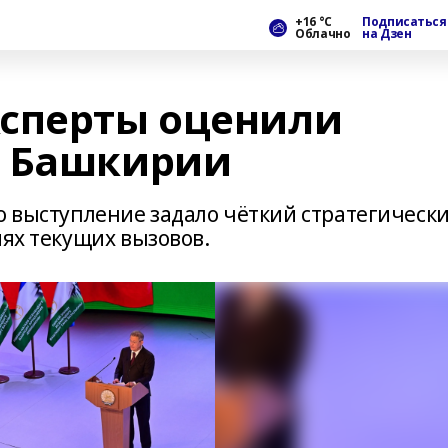
+16 °С
Подписаться
Облачно
на Дзен
сперты оценили
ы Башкирии
о выступление задало чёткий стратегическ
иях текущих вызовов.