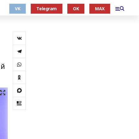
VK
Telegram
OK
MAX
ий