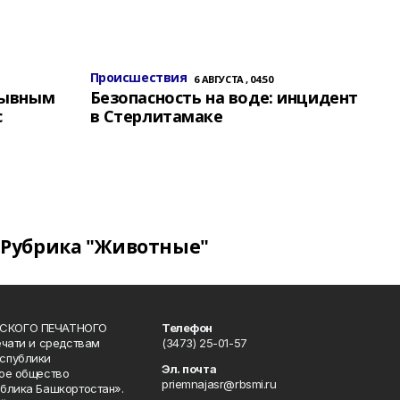
Происшествия
6 АВГУСТА , 04:50
зывным
Безопасность на воде: инцидент
с
в Стерлитамаке
Рубрика "Животные"
СКОГО ПЕЧАТНОГО
Телефон
ечати и средствам
(3473) 25-01-57
спублики
Эл. почта
ое общество
priemnajasr@rbsmi.ru
блика Башкортостан».