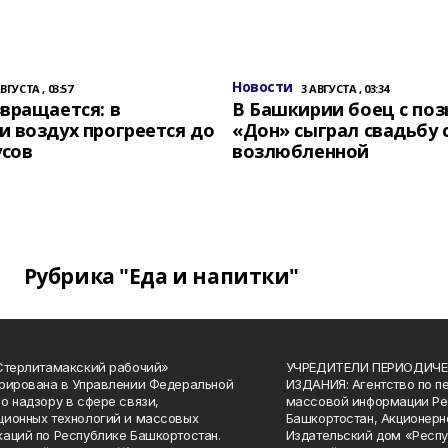
Новости
АВГУСТА , 03:57
3 АВГУСТА , 03:34
вращается: в
В Башкирии боец с по
 воздух прогреется до
«Дон» сыграл свадьбу 
усов
возлюбленной
Рубрика "Еда и напитки"
Стерлитамакский рабочий»
УЧРЕДИТЕЛИ ПЕРИОДИЧЕ
рирована в Управлении Федеральной
ИЗДАНИЯ: Агентство по п
о надзору в сфере связи,
массовой информации Ре
ионных технологий и массовых
Башкортостан, Акционерн
аций по Республике Башкортостан.
Издательский дом «Респу