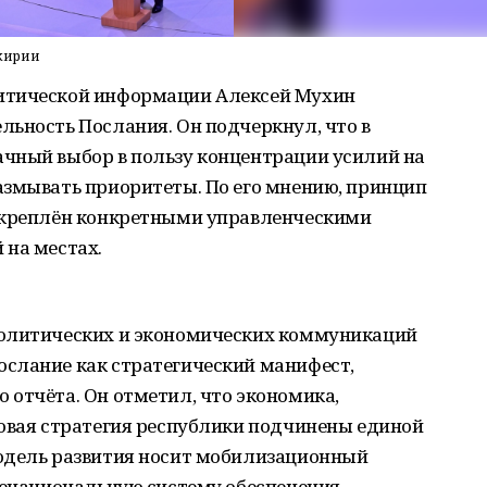
кирии
итической информации Алексей Мухин
льность Послания. Он подчеркнул, что в
чный выбор в пользу концентрации усилий на
азмывать приоритеты. По его мнению, принцип
одкреплён конкретными управленческими
 на местах.
политических и экономических коммуникаций
слание как стратегический манифест,
отчёта. Он отметил, что экономика,
ровая стратегия республики подчинены единой
одель развития носит мобилизационный
бщенациональную систему обеспечения