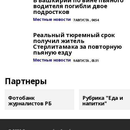
В Башкирии по вине пьяного
водителя погибли двое
подростков
Местные новости
7 АВГУСТА , 04:54
Реальный тюремный срок
получил житель
Стерлитамака за повторную
пьяную езду
Местные новости
9 АВГУСТА , 05:31
Партнеры
Фотобанк
Рубрика "Еда и
журналистов РБ
напитки"