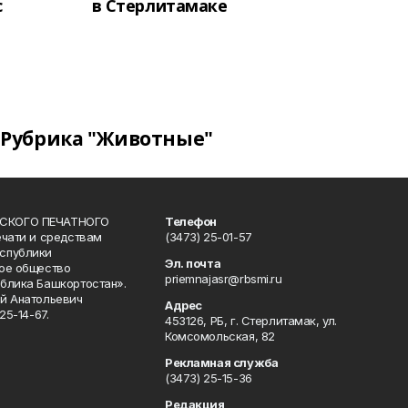
с
в Стерлитамаке
Рубрика "Животные"
СКОГО ПЕЧАТНОГО
Телефон
ечати и средствам
(3473) 25-01-57
спублики
Эл. почта
ое общество
priemnajasr@rbsmi.ru
блика Башкортостан».
й Анатольевич
Адрес
25-14-67.
453126, РБ, г. Стерлитамак, ул.
Комсомольская, 82
Рекламная служба
(3473) 25-15-36
Редакция