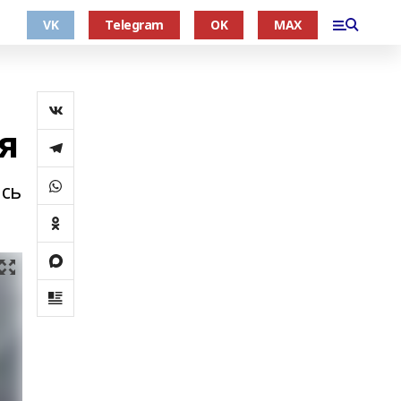
VK
Telegram
OK
MAX
я
ась