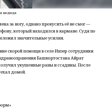
ии медведя
на за ногу, однако прокусить её не смог —
фону, который находился в кармане. Судя по
риложил значительные усилия.
ние скорой помощи в селе Инзер сотрудники
 здравоохранения Башкортостана
Айрат
получил укушенные раны и ссадины. После
ехал домой.
форм»