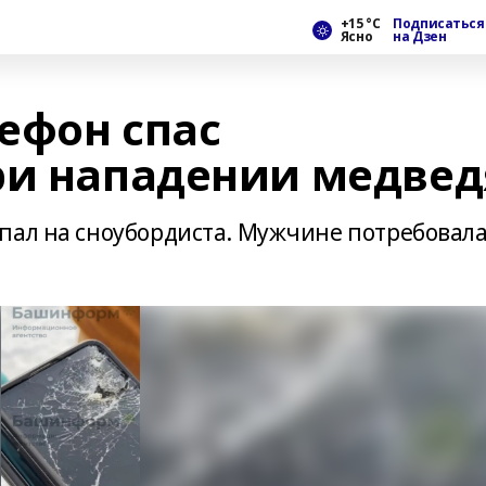
+15 °С
Подписаться
Ясно
на Дзен
ефон спас
ри нападении медвед
пал на сноубордиста. Мужчине потребовал