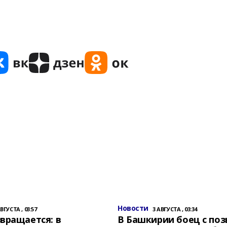
Новости
АВГУСТА , 03:57
3 АВГУСТА , 03:34
вращается: в
В Башкирии боец с по