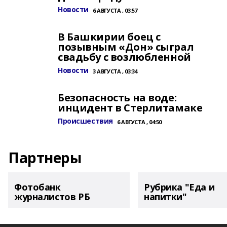
Новости
6 АВГУСТА , 03:57
В Башкирии боец с
позывным «Дон» сыграл
свадьбу с возлюбленной
Новости
3 АВГУСТА , 03:34
Безопасность на воде:
инцидент в Стерлитамаке
Происшествия
6 АВГУСТА , 04:50
Партнеры
Фотобанк
Рубрика "Еда и
журналистов РБ
напитки"