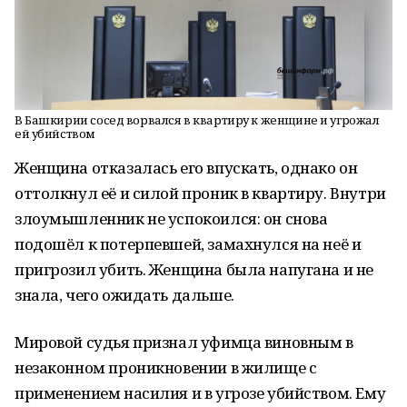
В Башкирии сосед ворвался в квартиру к женщине и угрожал
ей убийством
Женщина отказалась его впускать, однако он
оттолкнул её и силой проник в квартиру. Внутри
злоумышленник не успокоился: он снова
подошёл к потерпевшей, замахнулся на неё и
пригрозил убить. Женщина была напугана и не
знала, чего ожидать дальше.
Мировой судья признал уфимца виновным в
незаконном проникновении в жилище с
применением насилия и в угрозе убийством. Ему