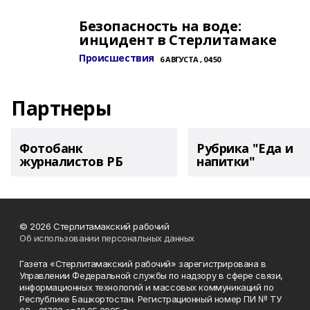
Безопасность на воде:
инцидент в Стерлитамаке
Происшествия
6 АВГУСТА , 04:50
Партнеры
Фотобанк
Рубрика "Еда и
журналистов РБ
напитки"
© 2026 Стерлитамакский рабочий
Об использовании персональных данных
Газета «Стерлитамакский рабочий» зарегистрирована в
Управлении Федеральной службы по надзору в сфере связи,
информационных технологий и массовых коммуникаций по
Республике Башкортостан. Регистрационный номер ПИ № ТУ