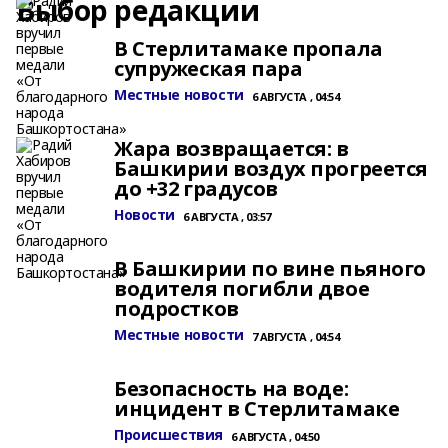
Выбор редакции
В Стерлитамаке пропала
супружеская пара
Местные новости
6 АВГУСТА , 04:54
Жара возвращается: в
Башкирии воздух прогреется
до +32 градусов
Новости
6 АВГУСТА , 03:57
В Башкирии по вине пьяного
водителя погибли двое
подростков
Местные новости
7 АВГУСТА , 04:54
Безопасность на воде:
инцидент в Стерлитамаке
Происшествия
6 АВГУСТА , 04:50