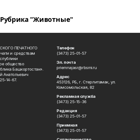
Рубрика "Животные"
СКОГО ПЕЧАТНОГО
Телефон
ечати и средствам
(3473) 25-01-57
спублики
Эл. почта
ое общество
priemnajasr@rbsmi.ru
блика Башкортостан».
й Анатольевич
Адрес
25-14-67.
453126, РБ, г. Стерлитамак, ул.
Комсомольская, 82
Рекламная служба
(3473) 25-15-36
Редакция
(3473) 25-01-57
Приемная
(3473) 25-01-57
Сотрудничество