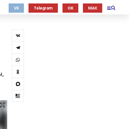
VK
Telegram
OK
MAX
ы,