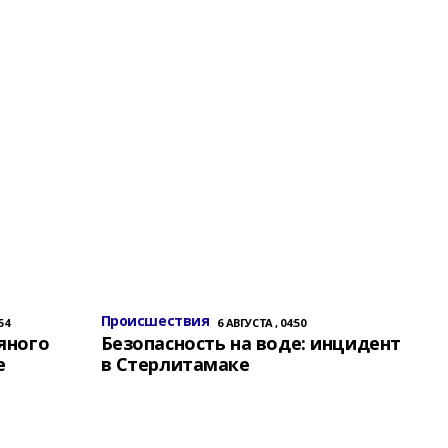
Происшествия
54
6 АВГУСТА , 04:50
яного
Безопасность на воде: инцидент
е
в Стерлитамаке