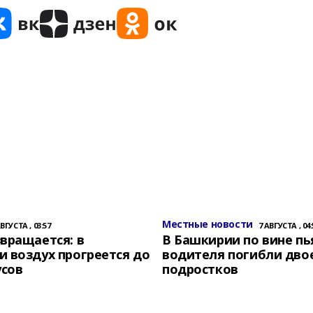
Местные новости
АВГУСТА , 03:57
7 АВГУСТА , 04:
вращается: в
В Башкирии по вине пь
 воздух прогреется до
водителя погибли дво
усов
подростков