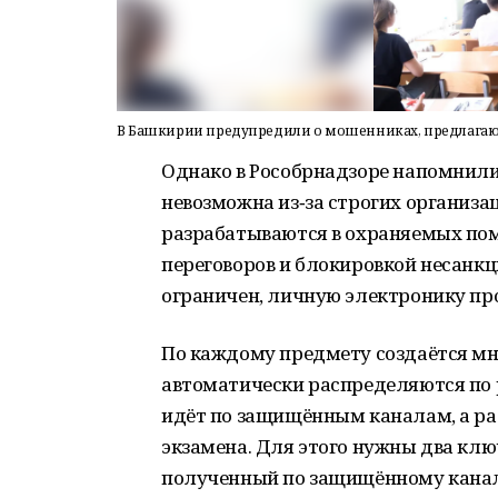
В Башкирии предупредили о мошенниках, предлагаю
Однако в Рособрнадзоре напомнили
невозможна из‑за строгих организ
разрабатываются в охраняемых по
переговоров и блокировкой несанк
ограничен, личную электронику пр
По каждому предмету создаётся мн
автоматически распределяются по 
идёт по защищённым каналам, а ра
экзамена. Для этого нужны два клю
полученный по защищённому канал