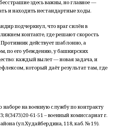
 бесстрашие здесь важны, но главное —
ать и находить нестандартные ходы.
ндир подчеркнул, что враг силён в
ближнем контакте, где решают скорость
 Противник действует шаблонно, а
ом, по его убеждению, у башкирских
ство: каждый вылет — новая задача, и
ефлексом, который даёт результат там, где
наборе на военную службу по контракту
; 8(3473)20-61-51 – военный комиссариат г.
она (ул.Худайбердина, 118, каб. № 19).