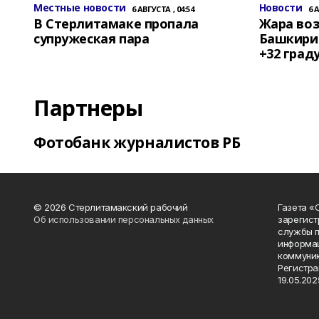
Местные новости
Новости
6 АВГУСТА , 04:54
6 
В Стерлитамаке пропала
Жара воз
супружеская пара
Башкирии
+32 град
Партнеры
Фотобанк журналистов РБ
© 2026 Стерлитамакский рабочий
Газета «
Об использовании персональных данных
зарегист
службы п
информац
коммуник
Регистра
19.05.2025