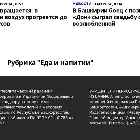
Новости
АВГУСТА , 03:57
3 АВГУСТА , 03:34
вращается: в
В Башкирии боец с по
 воздух прогреется до
«Дон» сыграл свадьбу 
усов
возлюбленной
Рубрика "Еда и напитки"
Стерлитамакский рабочий»
УЧРЕДИТЕЛИ ПЕРИОДИЧЕ
рирована в Управлении Федеральной
ИЗДАНИЯ: Агентство по п
о надзору в сфере связи,
массовой информации Ре
ионных технологий и массовых
Башкортостан, Акционерн
аций по Республике Башкортостан.
Издательский дом «Респу
ционный номер ПИ № ТУ 02 - 01783 от
Главный редактор Алексе
 г.
Матвеев. Телефон: (3473) 