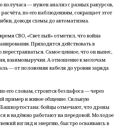
до получаса — нужен анализ с разных ракурсов,
расчёта, по его наблюдениям, сокращает этот
бки, доводя схемы до автоматизма.
 время СВО, «Светлый» отметил, что война
нирования. Приходится действовать в
перестраиваться. Самое ценное, что он вынес,
я, взаимовыручки. А отношение к мелочам
аль — от положения кабеля до уровня заряда
о его словам, строится без пафоса — через
ый пример и живое общение. Сильную
 Башкортостана: бойцы отмечают, что дроны
я и надёжно работают на передовой. Молодое
свежий взгляд и энергию, быстро осваиваясь в