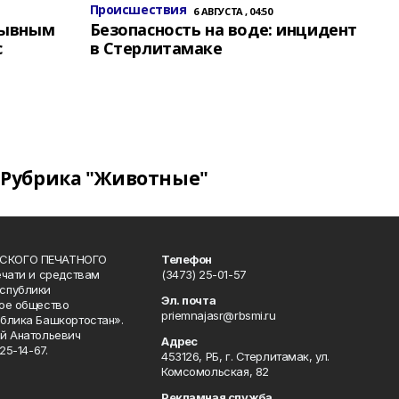
Происшествия
6 АВГУСТА , 04:50
зывным
Безопасность на воде: инцидент
с
в Стерлитамаке
Рубрика "Животные"
СКОГО ПЕЧАТНОГО
Телефон
ечати и средствам
(3473) 25-01-57
спублики
Эл. почта
ое общество
priemnajasr@rbsmi.ru
блика Башкортостан».
й Анатольевич
Адрес
25-14-67.
453126, РБ, г. Стерлитамак, ул.
Комсомольская, 82
Рекламная служба