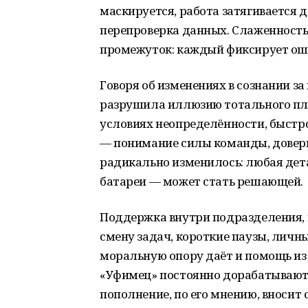
маскируется, работа затягивается 
перепроверка данных. Слаженность 
промежуток: каждый фиксирует оши
Говоря об изменениях в сознании за
разрушила иллюзию тотального пла
условиях неопределённости, быстро 
— понимание силы команды, довери
радикально изменилось: любая дет
батареи — может стать решающей.
Поддержка внутри подразделения, п
смену задач, короткие паузы, личн
моральную опору даёт и помощь из
«Уфимец» постоянно дорабатываютс
пополнение, по его мнению, вносит 