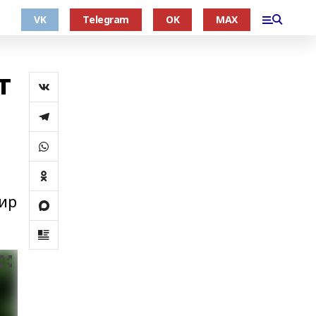
VK
Telegram
OK
MAX
т
дир