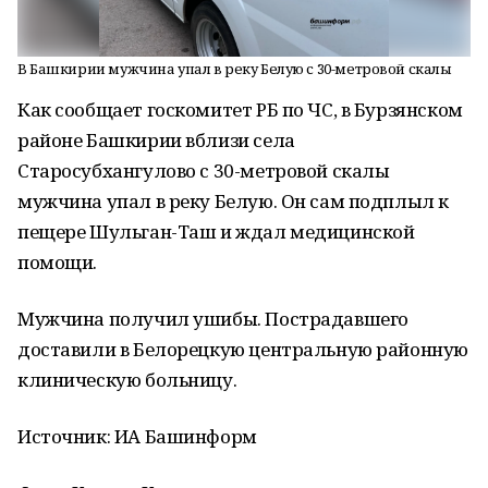
В Башкирии мужчина упал в реку Белую с 30-метровой скалы
Как сообщает госкомитет РБ по ЧС, в Бурзянском
районе Башкирии вблизи села
Старосубхангулово с 30-метровой скалы
мужчина упал в реку Белую. Он сам подплыл к
пещере Шульган-Таш и ждал медицинской
помощи.
Мужчина получил ушибы. Пострадавшего
доставили в Белорецкую центральную районную
клиническую больницу.
Источник: ИА Башинформ