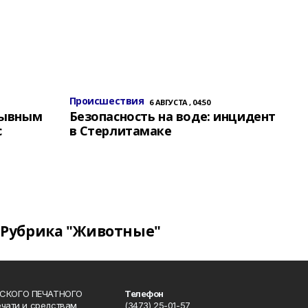
Происшествия
6 АВГУСТА , 04:50
зывным
Безопасность на воде: инцидент
с
в Стерлитамаке
Рубрика "Животные"
СКОГО ПЕЧАТНОГО
Телефон
ечати и средствам
(3473) 25-01-57