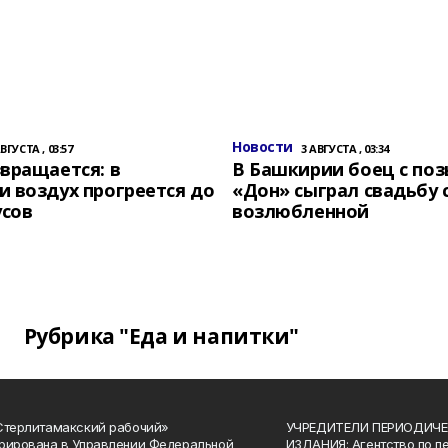
Новости
АВГУСТА , 03:57
3 АВГУСТА , 03:34
вращается: в
В Башкирии боец с по
 воздух прогреется до
«Дон» сыграл свадьбу 
усов
возлюбленной
Рубрика "Еда и напитки"
Стерлитамакский рабочий»
УЧРЕДИТЕЛИ ПЕРИОДИЧЕ
рирована в Управлении Федеральной
ИЗДАНИЯ: Агентство по п