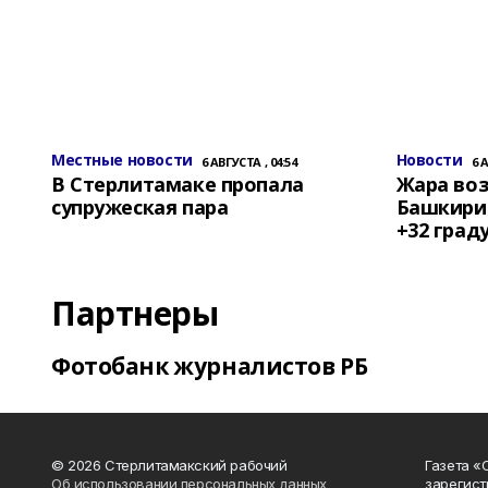
Местные новости
Новости
6 АВГУСТА , 04:54
6 
В Стерлитамаке пропала
Жара воз
супружеская пара
Башкирии
+32 град
Партнеры
Фотобанк журналистов РБ
© 2026 Стерлитамакский рабочий
Газета «
Об использовании персональных данных
зарегист