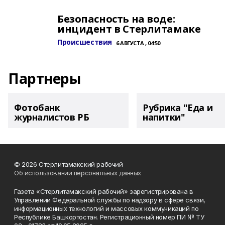
Безопасность на воде:
инцидент в Стерлитамаке
Происшествия
6 АВГУСТА , 04:50
Партнеры
Фотобанк
Рубрика "Еда и
журналистов РБ
напитки"
© 2026 Стерлитамакский рабочий
Об использовании персональных данных
Газета «Стерлитамакский рабочий» зарегистрирована в
Управлении Федеральной службы по надзору в сфере связи,
информационных технологий и массовых коммуникаций по
Республике Башкортостан. Регистрационный номер ПИ № ТУ