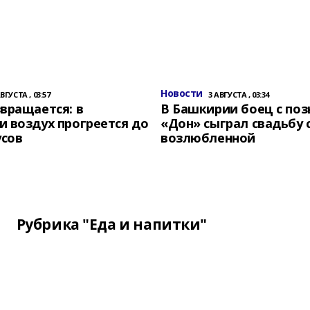
Новости
АВГУСТА , 03:57
3 АВГУСТА , 03:34
вращается: в
В Башкирии боец с по
 воздух прогреется до
«Дон» сыграл свадьбу 
усов
возлюбленной
Рубрика "Еда и напитки"