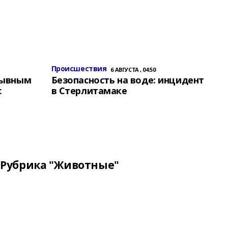
Происшествия
6 АВГУСТА , 04:50
зывным
Безопасность на воде: инцидент
с
в Стерлитамаке
Рубрика "Животные"