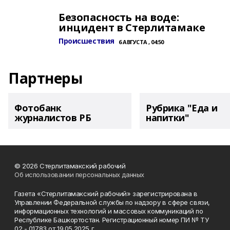
Безопасность на воде:
инцидент в Стерлитамаке
Происшествия
6 АВГУСТА , 04:50
Партнеры
Фотобанк
Рубрика "Еда и
журналистов РБ
напитки"
© 2026 Стерлитамакский рабочий
Об использовании персональных данных
Газета «Стерлитамакский рабочий» зарегистрирована в
Управлении Федеральной службы по надзору в сфере связи,
информационных технологий и массовых коммуникаций по
Республике Башкортостан. Регистрационный номер ПИ № ТУ
02 - 01783 от 19.05.2025 г.